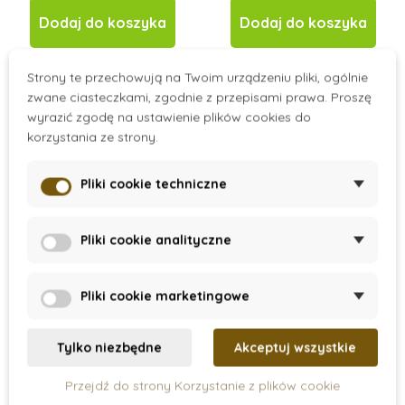
Dodaj do koszyka
Dodaj do koszyka
Strony te przechowują na Twoim urządzeniu pliki, ogólnie
zwane ciasteczkami, zgodnie z przepisami prawa. Proszę
wyrazić zgodę na ustawienie plików cookies do
korzystania ze strony.
Pliki cookie techniczne
Pliki cookie analityczne
On Stock
On Stock
Pliki cookie marketingowe
Zlote perly sześcian
Drewniane tysiące.
(1000)
Sześciany 1000 , 9 szt.
Tylko niezbędne
Akceptuj wszystkie
Przejdź do strony Korzystanie z plików cookie
130 zł
138 zł