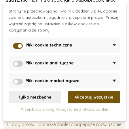
ale jak o przyjaciołach, którzy zawsze są dla siebie i
Strony te przechowują na Twoim urządzeniu pliki, ogólnie
trzymają się razem.
Po prostu „dream team”.
Cieszymy
zwane ciasteczkami, zgodnie z przepisami prawa. Proszę
się, że jest to odczuwalne na zewnątrz, a Wasze
wyrazić zgodę na ustawienie plików cookies do
pozytywne opinie sprawiają nam niesamowitą radość,
korzystania ze strony.
motywują nas i są dla nas największą nagrodą.
Dziękujemy za bycie częścią naszej historii!
Pliki cookie techniczne
Pliki cookie analityczne
Pliki cookie marketingowe
Tylko niezbędne
Akceptuj wszystkie
Karolína
Przejdź do strony Korzystanie z plików cookie
Jeśli chcesz skontaktować się z nami z pytaniem, prośbą
lub potrzebujesz pomocy, to właśnie Karolína wszystko
z Tobą omówi i pomoże znaleźć najlepsze rozwiązanie,