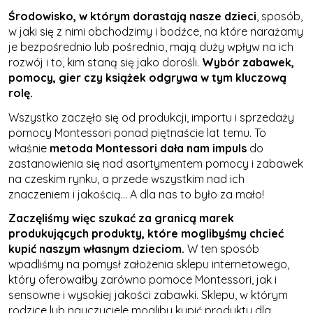
Środowisko, w którym dorastają nasze dzieci
, sposób,
w jaki się z nimi obchodzimy i bodźce, na które narażamy
je bezpośrednio lub pośrednio, mają duży wpływ na ich
rozwój i to, kim staną się jako dorośli.
Wybór zabawek,
pomocy, gier czy książek odgrywa w tym kluczową
rolę.
Wszystko zaczęło się od produkcji, importu i sprzedaży
pomocy Montessori ponad piętnaście lat temu. To
właśnie
metoda Montessori dała nam impuls
do
zastanowienia się nad asortymentem pomocy i zabawek
na czeskim rynku, a przede wszystkim nad ich
znaczeniem i jakością... A dla nas to było za mało!
Zaczęliśmy więc szukać za granicą marek
produkujących produkty, które moglibyśmy chcieć
kupić naszym własnym dzieciom.
W ten sposób
wpadliśmy na pomysł założenia sklepu internetowego,
który oferowałby zarówno pomoce Montessori, jak i
sensowne i wysokiej jakości zabawki. Sklepu, w którym
rodzice lub nauczyciele mogliby kupić produkty dla