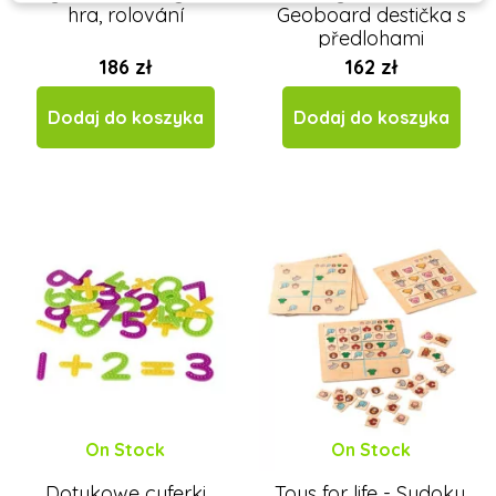
hra, rolování
Geoboard destička s
předlohami
186 zł
162 zł
Dodaj do koszyka
Dodaj do koszyka
On Stock
On Stock
Dotykowe cyferki
Toys for life - Sudoku,