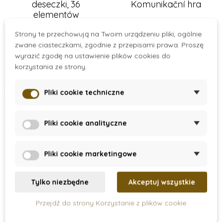
deseczki, 36
Komunikační hra
elementów
135 zł
189 zł
Strony te przechowują na Twoim urządzeniu pliki, ogólnie
zwane ciasteczkami, zgodnie z przepisami prawa. Proszę
Dodaj do koszyka
Dodaj do koszyka
wyrazić zgodę na ustawienie plików cookies do
korzystania ze strony.
Nowość
Nowość
Pliki cookie techniczne
Pliki cookie analityczne
Pliki cookie marketingowe
Tylko niezbędne
Akceptuj wszystkie
On Stock
On Stock
Przejdź do strony Korzystanie z plików cookie
Toys for life - Logická
Toys for life -