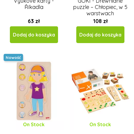
Výukové karty -
GOKI - Drewniane
Říkadla
puzzle – Chłopiec, w 5
warstwach
63 zł
108 zł
Dodaj do koszyka
Dodaj do koszyka
Nowość
On Stock
On Stock