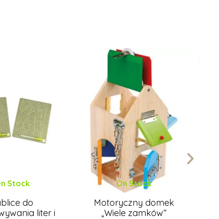
Pro
n Stock
On Stock
blice do
Motoryczny domek
ywania liter i
„Wiele zamków”