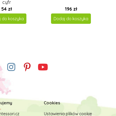
cyfr
54 zł
196 zł
j do koszyka
Dodaj do koszyka
ujemy
Cookies
tessori.cz
Ustawienia plików cookie