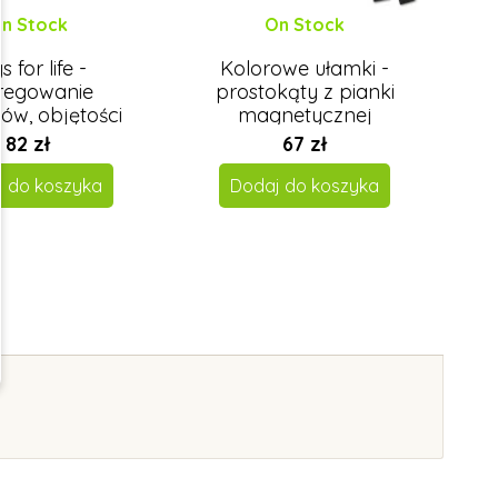
n Stock
On Stock
s for life -
Kolorowe ułamki -
regowanie
prostokąty z pianki
ów, objętości
magnetycznej
82 zł
67 zł
j do koszyka
Dodaj do koszyka