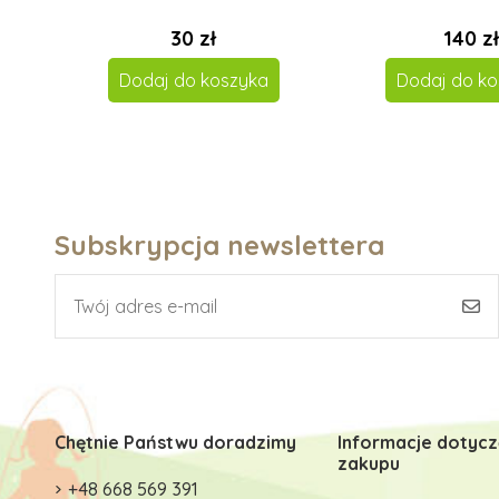
30 zł
140 zł
Dodaj do koszyka
Dodaj do ko
Subskrypcja newslettera
Chętnie Państwu doradzimy
Informacje dotyc
zakupu
+48 668 569 391