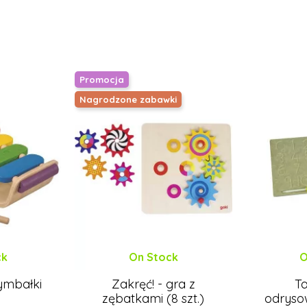
Promocja
Nagrodzone zabawki
ck
On Stock
O
ymbałki
Zakręć! - gra z
Ta
zębatkami (8 szt.)
odrysow