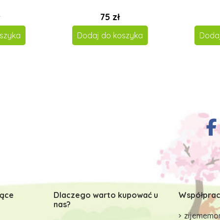
75 zł
szyka
Dodaj do koszyka
Doda
zące
Dlaczego warto kupować u
Współprac
nas?
zijememon