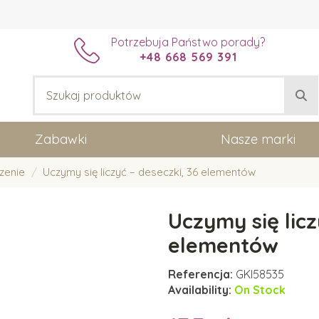
Potrzebuja Państwo porady?
+48 668 569 391
Zabawki
Nasze marki
czenie
Uczymy się liczyć – deseczki, 36 elementów
Uczymy się licz
elementów
Referencja:
GKI58535
Availability:
On Stock