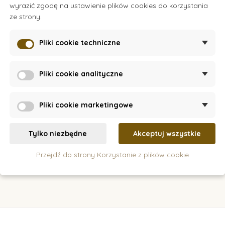
wyrazić zgodę na ustawienie plików cookies do korzystania
ck
On Request
O
ze strony.
i ułamków
Skarbonka Słoń
Toy
seg
Pliki cookie techniczne
obrazk
162 zł
Pliki cookie analityczne
szyka
Pokaz
Doda
Pliki cookie marketingowe
Tylko niezbędne
Akceptuj wszystkie
Przejdź do strony Korzystanie z plików cookie