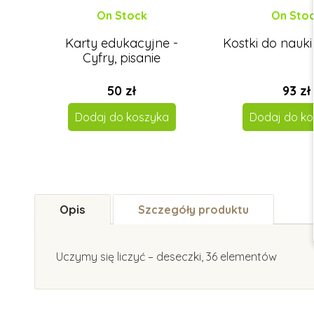
On Stock
On Sto
Karty edukacyjne -
Kostki do nauk
Cyfry, pisanie
50 zł
93 zł
Dodaj do koszyka
Dodaj do ko
Opis
Szczegóły produktu
Uczymy się liczyć – deseczki, 36 elementów