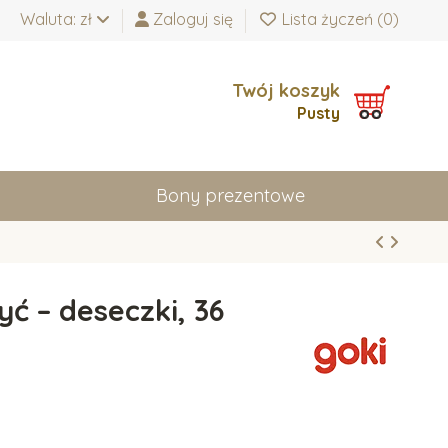
Waluta: zł
Zaloguj się
Lista życzeń (
0
)
Twój koszyk
Pusty
Bony prezentowe
yć – deseczki, 36