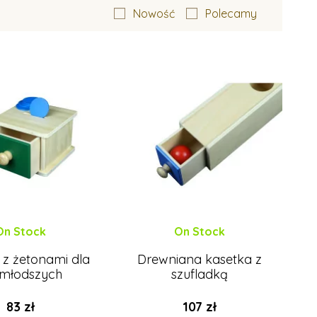
Nowość
Polecamy
On Stock
On Stock
 z żetonami dla
Drewniana kasetka z
młodszych
szufladką
83 zł
107 zł