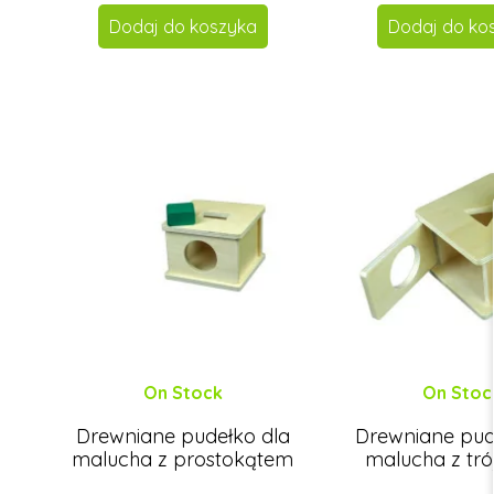
Dodaj do koszyka
Dodaj do ko
On Stock
On Stoc
Drewniane pudełko dla
Drewniane pud
malucha z prostokątem
malucha z tr