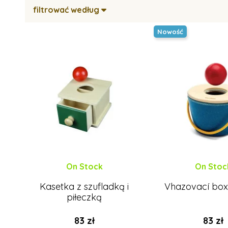
filtrować według
Nowość
On Stock
On Stoc
Kasetka z szufladką i
Vhazovací box
piłeczką
83 zł
83 zł