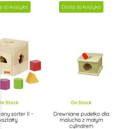
j do koszyka
Dodaj do koszyka
On Stock
On Stock
any sorter II -
Drewniane pudełko dla
kształty
malucha z małym
cylindrem