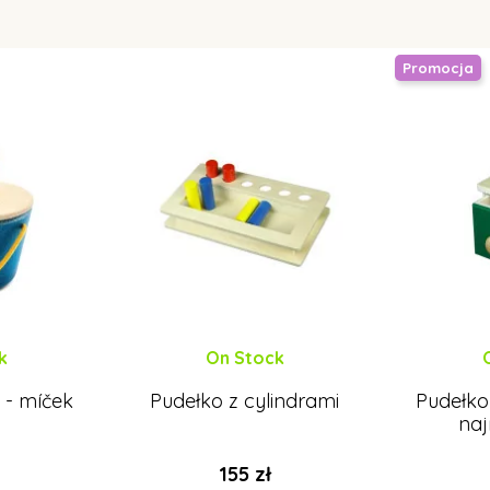
Promocja
k
On Stock
 - míček
Pudełko z cylindrami
Pudełko
naj
155 zł