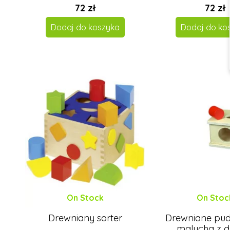
72 zł
72 zł
Dodaj do koszyka
Dodaj do ko
On Stock
On Stoc
Drewniany sorter
Drewniane pud
malucha z 