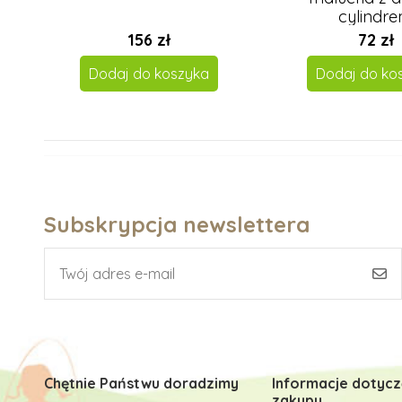
cylindr
156 zł
72 zł
Dodaj do koszyka
Dodaj do ko
Subskrypcja newslettera
Chętnie Państwu doradzimy
Informacje dotyc
zakupu