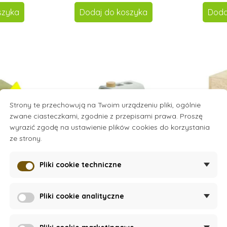
szyka
Dodaj do koszyka
Doda
Strony te przechowują na Twoim urządzeniu pliki, ogólnie
zwane ciasteczkami, zgodnie z przepisami prawa. Proszę
wyrazić zgodę na ustawienie plików cookies do korzystania
ze strony.
Pliki cookie techniczne
k
On Stock
Pliki cookie analityczne
ełko dla
Sortownik - autobus
Drewni
ójkątem
"Orchard"