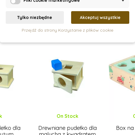
Pliki cookie marketingowe
224 zł
szyka
Dodaj do koszyka
Doda
Tylko niezbędne
Akceptuj wszystkie
Przejdź do strony Korzystanie z plików cookie
k
On Stock
ełko dla
Drewniane pudełko dla
Box na 
dużym
malucha z kwadratem