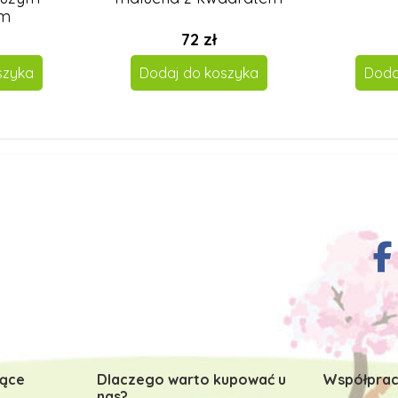
em
72 zł
szyka
Dodaj do koszyka
Doda
zące
Dlaczego warto kupować u
Współprac
nas?