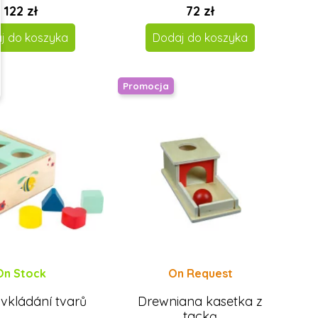
122 zł
72 zł
j do koszyka
Dodaj do koszyka
Promocja
On Stock
On Request
vkládání tvarů
Drewniana kasetka z
tacką