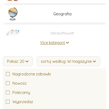
Geografia
Wszechświat
Více kategorií
Figurki i zwierzątka
Pokaz: 20
sortuj według: W magazynie
Historia
Nagrodzone zabawki
Nowość
Karty trójdzielne
Polecamy
Wyprzedaż