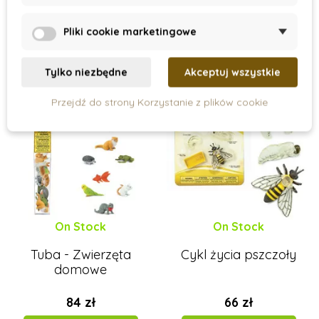
Dodaj do koszyka
Dodaj do koszyka
Pliki cookie marketingowe
Promocja
Promocja
Tylko niezbędne
Akceptuj wszystkie
Przejdź do strony Korzystanie z plików cookie
On Stock
On Stock
Tuba - Zwierzęta
Cykl życia pszczoły
domowe
84 zł
66 zł