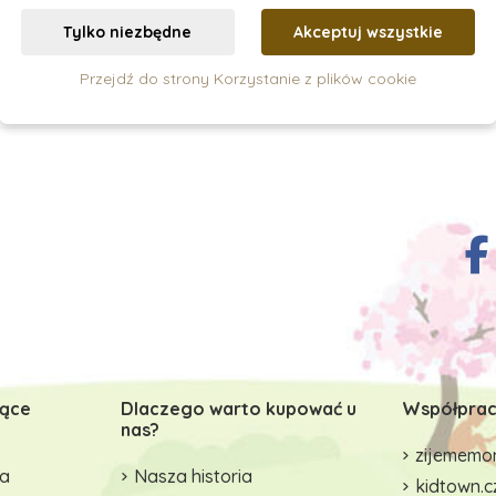
szyka
Pokaz
Tylko niezbędne
Akceptuj wszystkie
Przejdź do strony Korzystanie z plików cookie
zące
Dlaczego warto kupować u
Współprac
nas?
zijememon
wa
Nasza historia
kidtown.c