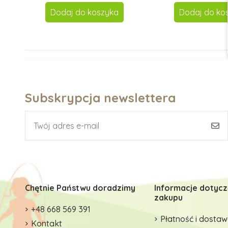
Dodaj do koszyka
Dodaj do ko
Subskrypcja newslettera
Chętnie Państwu doradzimy
Informacje dotyc
zakupu
+48 668 569 391
Płatność i dosta
Kontakt