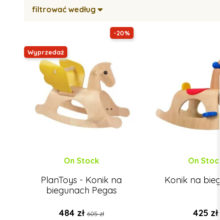
filtrować według
-20%
Wyprzedaż
On Stock
On Stoc
PlanToys - Konik na
Konik na bie
biegunach Pegas
484 zł
425 zł
605 zł