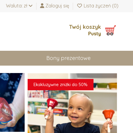
Waluta: zł
Zaloguj się
Lista życzeń (
0
)
Twój koszyk
Pusty
Bony prezentowe
Ekskluzywne zniżki do 50%