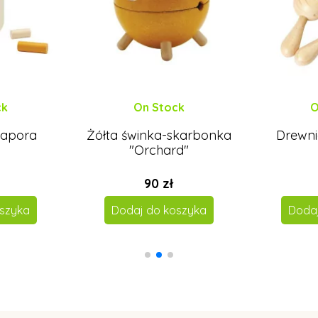
ck
On Stock
O
Zapora
Żółta świnka-skarbonka
Drewni
a
"Orchard"
90 zł
szyka
Dodaj do koszyka
Dodaj