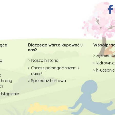
zące
Dlaczego warto kupować u
Współprac
nas?
zijememon
wa
Nasza historia
kidtown.c
Chcesz pomagać razem z
h-ucebnic
nami?
e
ochrony
Sprzedaż hurtowa
ch
dstąpienie