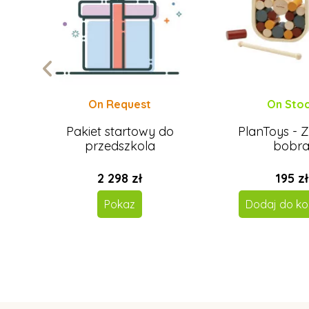
On Request
On Sto
a -
Pakiet startowy do
PlanToys - 
przedszkola
bobr
2 298 zł
195 zł
Pokaz
Dodaj do ko