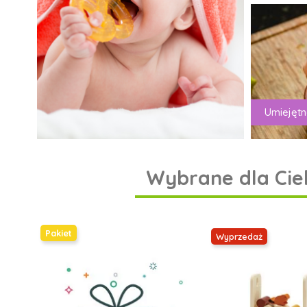
Umiejętn
Wybrane dla Cie
Pakiet
Wyprzedaż