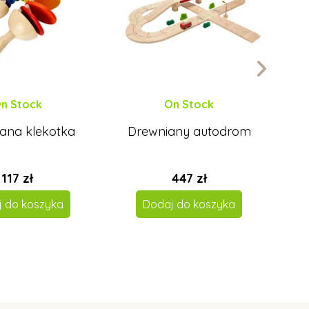
n Stock
On Stock
ana klekotka
Drewniany autodrom
117 zł
447 zł
 do koszyka
Dodaj do koszyka