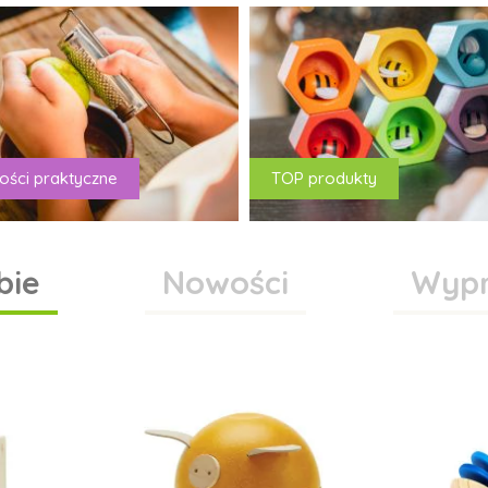
ości praktyczne
TOP produkty
bie
Nowości
Wypr