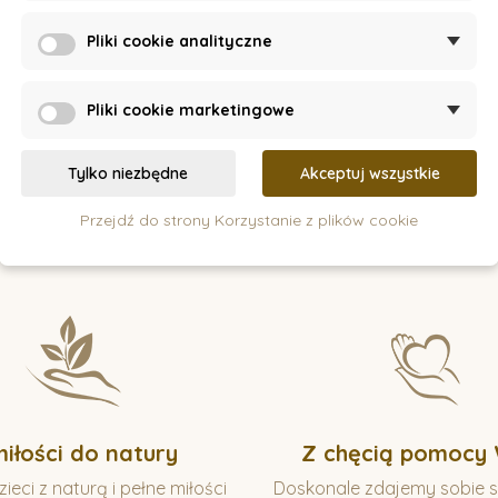
Pliki cookie analityczne
Pliki cookie marketingowe
Tylko niezbędne
Akceptuj wszystkie
Jak pracujemy?
Przejdź do strony Korzystanie z plików cookie
miłości do natury
Z chęcią pomocy
ieci z naturą i pełne miłości
Doskonale zdajemy sobie s