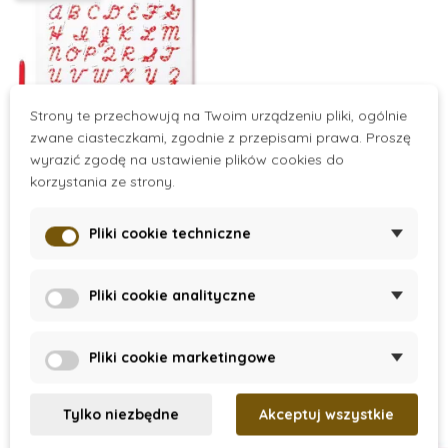
Strony te przechowują na Twoim urządzeniu pliki, ogólnie
zwane ciasteczkami, zgodnie z przepisami prawa. Proszę
wyrazić zgodę na ustawienie plików cookies do
On Stock
korzystania ze strony.
Tablica magnetyczna
- Duże litery, pisanie
Pliki cookie techniczne
107 zł
215 zł
Pliki cookie analityczne
Dodaj do koszyka
Pliki cookie marketingowe
Tylko niezbędne
Akceptuj wszystkie
Subskrypcja newslettera