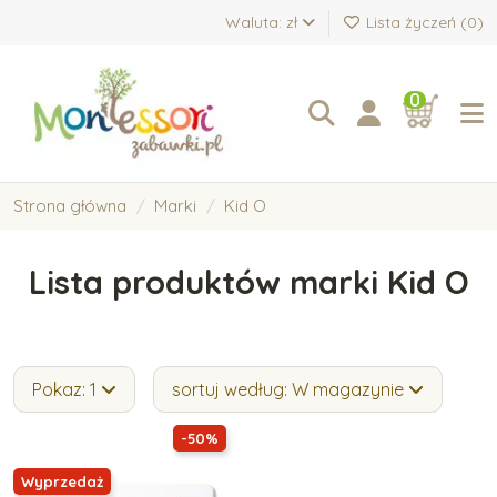
Waluta: zł
Lista życzeń (
0
)
0
Strona główna
Marki
Kid O
Lista produktów marki Kid O
Pokaz: 1
sortuj według: W magazynie
-50%
Wyprzedaż