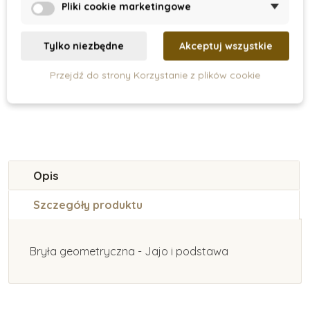
Nienhuis - Potęga
Nienhuis - Kwadrat
Pliki cookie marketingowe
sześcianu
100, 1 sztuka
3 256 zł
70 zł
Tylko niezbędne
Akceptuj wszystkie
Przejdź do strony Korzystanie z plików cookie
Dodaj do koszyka
Dodaj do koszyka
Opis
Szczegóły produktu
Bryła geometryczna - Jajo i podstawa