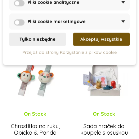
Pliki cookie analityczne
123 zł
46 zł
Dodaj do koszyka
Dodaj do koszyka
Pliki cookie marketingowe
Tylko niezbędne
Akceptuj wszystkie
Nowość
Nowość
Przejdź do strony Korzystanie z plików cookie
On Stock
On Stock
Chrastítka na ruku,
Sada hraček do
Opička & Panda
koupele s osuškou