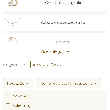
Grzechotki i gryzaki
Zabawki do zawieszania
Trapezy
Více kategorií
Koniki na biegunach
Aktywne filtry
Materiał: Tekstyl
Chodziki dla dzieci
Pokaz: 20
sortuj według: W magazynie
Nowość
Drewniane auta
Polecamy