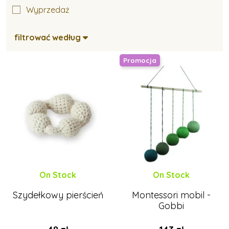
Wyprzedaż
Muzyczne zabawki dla najmłodszych
filtrować według
Promocja
Zabawki do wanny
Zabawki na dwór
Materiałowe zabawki dla najmłodszych
On Stock
On Stock
Drewniane zabawki dla najmłodszych
Szydełkowy pierścień
Montessori mobil -
Gobbi
Plastikowe zabawki dla najmłodszych