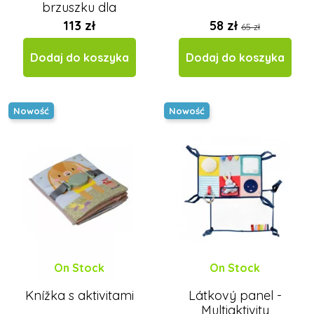
brzuszku dla
malucha
113 zł
58 zł
65 zł
Dodaj do koszyka
Dodaj do koszyka
Nowość
Nowość
On Stock
On Stock
Knížka s aktivitami
Látkový panel -
Multiaktivity