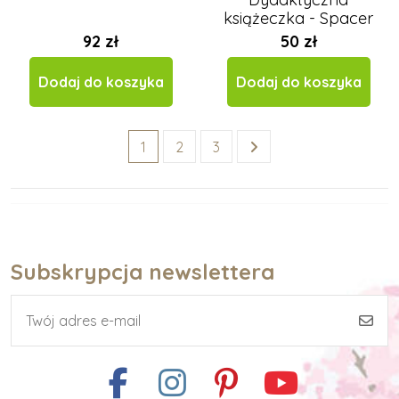
książeczka - Spacer
w dziczy
92 zł
50 zł
Dodaj do koszyka
Dodaj do koszyka
1
2
3
Subskrypcja newslettera