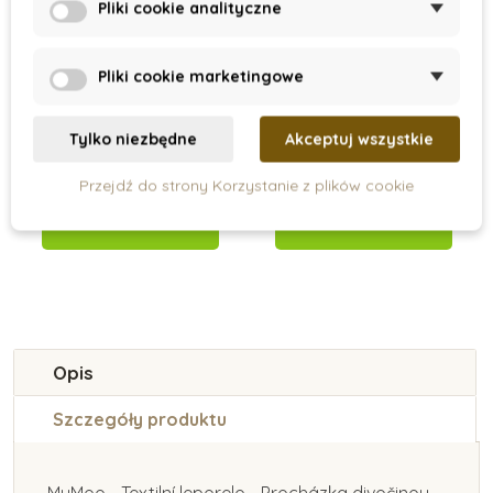
Pliki cookie analityczne
On Stock
On Stock
Pliki cookie marketingowe
Knížka pro hru na
MyMoo - Leporello
bříšku, koala
dla malucha -
czerwone
Tylko niezbędne
Akceptuj wszystkie
106 zł
70 zł
Przejdź do strony Korzystanie z plików cookie
Dodaj do koszyka
Dodaj do koszyka
Opis
Szczegóły produktu
MyMoo - Textilní leporelo - Procházka divočinou