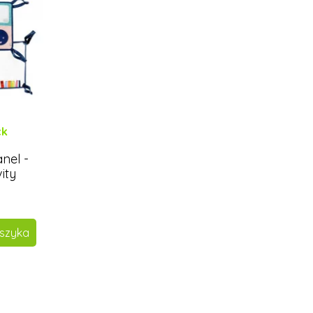
ck
nel -
vity
szyka