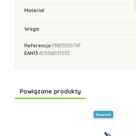
Materiał
Waga
Referencja
FRB13355TAF
EAN13
605566133553
Powiązane produkty
Nowość