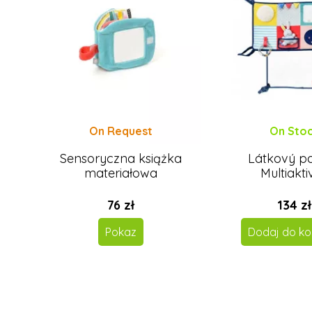
On Request
On Sto
Sensoryczna książka
Látkový pa
materiałowa
Multiakti
76 zł
134 zł
Pokaz
Dodaj do ko