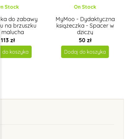
n Stock
On Stock
zka do zabawy
MyMoo - Dydaktyczna
K
iu na brzuszku
książeczka - Spacer w
a malucha
dziczy
113 zł
50 zł
j do koszyka
Dodaj do koszyka