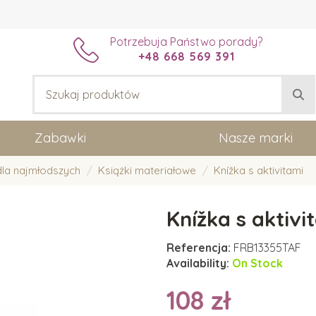
Potrzebuja Państwo porady?
+48 668 569 391
Zabawki
Nasze marki
dla najmłodszych
Książki materiałowe
Knížka s aktivitami
Knížka s aktivi
Referencja:
FRB13355TAF
Availability:
On Stock
108 zł