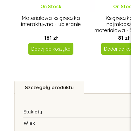
On Stock
On Sto
Materiałowa książeczka
Książeczk
interaktywna - ubieranie
najmłodsz
materiałowa -
161 zł
81 zł
Dodaj do koszyka
Dodaj do ko
Szczegóły produktu
Etykiety
Wiek