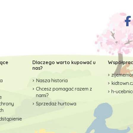
zące
Dlaczego warto kupować u
Współprac
nas?
zijememon
wa
Nasza historia
kidtown.c
Chcesz pomagać razem z
h-ucebnic
nami?
e
ochrony
Sprzedaż hurtowa
ch
dstąpienie