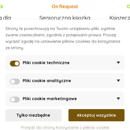
ck
On Request
O
a dla
Sensoryczna książka
Książec
ych,
materiałowa
w leżen
Strony te przechowują na Twoim urządzeniu pliki, ogólnie
 Sawanna
dl
zwane ciasteczkami, zgodnie z przepisami prawa. Proszę
76 zł
wyrazić zgodę na ustawienie plików cookies do korzystania
ze strony.
szyka
Pokaz
Doda
Pliki cookie techniczne
Pliki cookie analityczne
Pliki cookie marketingowe
Nowość
Tylko niezbędne
Akceptuj wszystkie
1 - 2 lata
Przejdź do strony Korzystanie z plików cookie
2 - 3 lata