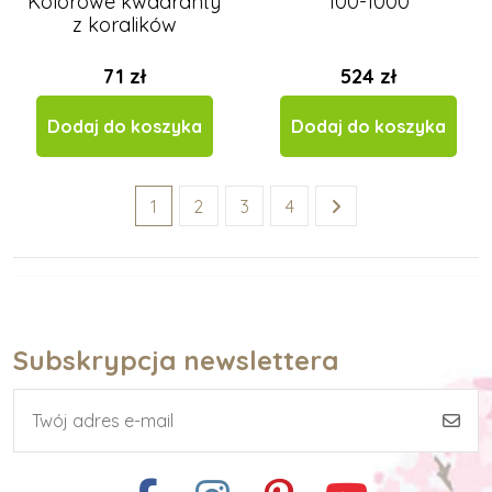
Kolorowe kwadranty
100-1000
z koralików
71 zł
524 zł
Dodaj do koszyka
Dodaj do koszyka
1
2
3
4
Subskrypcja newslettera