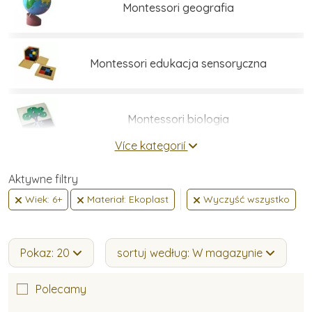
Montessori geografia
Montessori edukacja sensoryczna
Montessori biologia
Více kategorií
Umiejętności praktyczne
Aktywne filtry
Wiek: 6+
Materiał: Ekoplast
Wyczyść wszystko
Montessori język
Pokaz: 20
sortuj według: W magazynie
Montessori matematyka
Polecamy