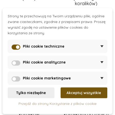
koralików)
130 zł
120 zł
Strony te przechowują na Twoim urządzeniu pliki, ogólnie
Dodaj do koszyka
Dodaj do koszyka
zwane ciasteczkami, zgodnie z przepisami prawa. Proszę
wyrazić zgodę na ustawienie plików cookies do
korzystania ze strony.
Pliki cookie techniczne
Pliki cookie analityczne
Pliki cookie marketingowe
Tylko niezbędne
Akceptuj wszystkie
On Stock
On Stock
Przejdź do strony Korzystanie z plików cookie
Krótkie łańcuszki z
Nienhuis - Pudełko z
koralików
koralikami do tablicy