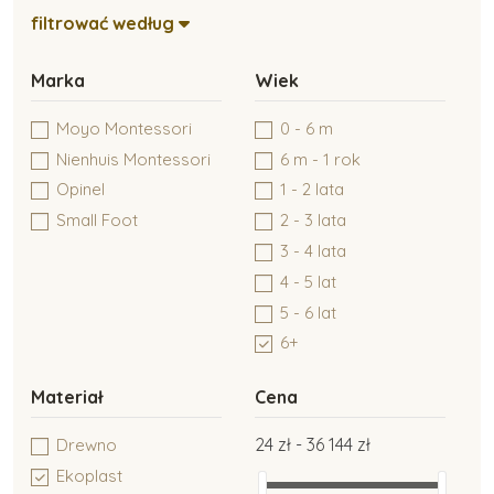
filtrować według
Montessori inne
Marka
Wiek
Moyo Montessori
0 - 6 m
Montessori pakiety
Nienhuis Montessori
6 m - 1 rok
Opinel
1 - 2 lata
Small Foot
2 - 3 lata
Montessori kolory
3 - 4 lata
4 - 5 lat
Moyo Montessori
5 - 6 lat
6+
Materiał
Cena
Nienhuis Montessori
24 zł - 36 144 zł
Drewno
Ekoplast
Montessori edukacja kosmiczna