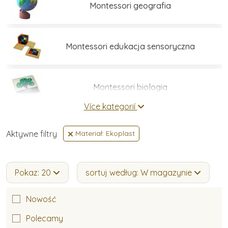
Montessori geografia
Montessori edukacja sensoryczna
Montessori biologia
Více kategorií
Umiejętności praktyczne
Aktywne filtry
Materiał: Ekoplast
Montessori język
Pokaz: 20
sortuj według: W magazynie
Nowość
Montessori matematyka
Polecamy