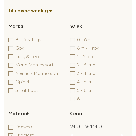
filtrować według
Montessori inne
Marka
Wiek
Montessori pakiety
Bigjigs Toys
0 - 6 m
Goki
6 m - 1 rok
Lucy & Leo
1 - 2 lata
Montessori kolory
Moyo Montessori
2 - 3 lata
Nienhuis Montessori
3 - 4 lata
Opinel
4 - 5 lat
Moyo Montessori
Small Foot
5 - 6 lat
6+
Nienhuis Montessori
Materiał
Cena
24 zł - 36 144 zł
Drewno
Montessori edukacja kosmiczna
Ekoplast