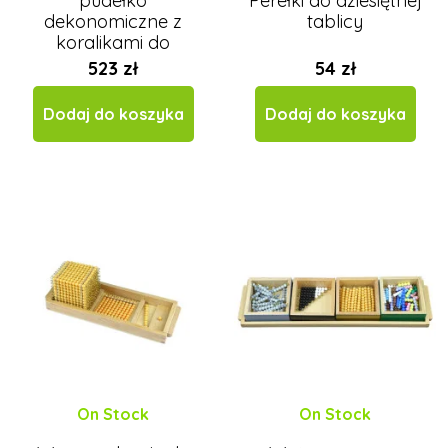
pudełko
Perełki do dziesiętnej
dekonomiczne z
tablicy
koralikami do
mnożenia - kolorowe
523 zł
54 zł
schody (1-10)
Dodaj do koszyka
Dodaj do koszyka
On Stock
On Stock