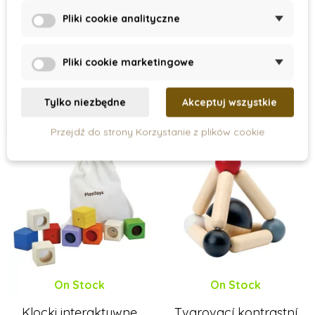
piłeczką
grzechotka Roller
Pliki cookie analityczne
83 zł
70 zł
Pliki cookie marketingowe
Dodaj do koszyka
Dodaj do koszyka
Tylko niezbędne
Akceptuj wszystkie
Promocja
Nowość
Przejdź do strony Korzystanie z plików cookie
On Stock
On Stock
Klocki interaktywne
Tvarovací kontrastní