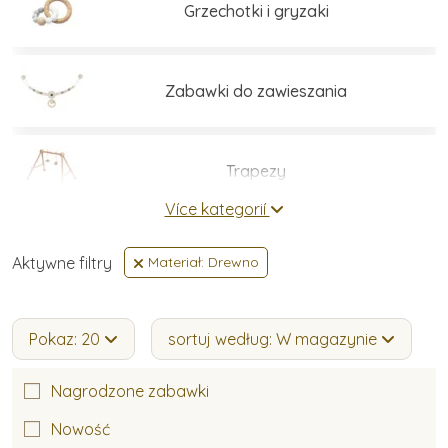
Grzechotki i gryzaki
Zabawki do zawieszania
Trapezy
Více kategorií
Koniki na biegunach
Aktywne filtry
Materiał: Drewno
Chodziki dla dzieci
Pokaz: 20
sortuj według: W magazynie
Nagrodzone zabawki
Drewniane auta
Nowość