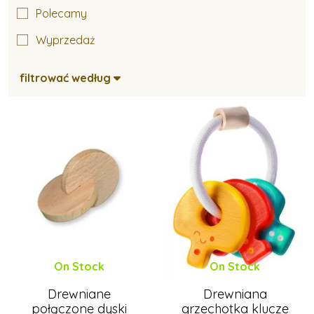
Polecamy
Muzyczne zabawki dla najmłodszych
Wyprzedaż
filtrować według
Zabawki do wanny
Zabawki na dwór
Materiałowe zabawki dla najmłodszych
Drewniane zabawki dla najmłodszych
On Stock
On Stock
Drewniane
Drewniana
połączone dyski
grzechotka klucze
Plastikowe zabawki dla najmłodszych