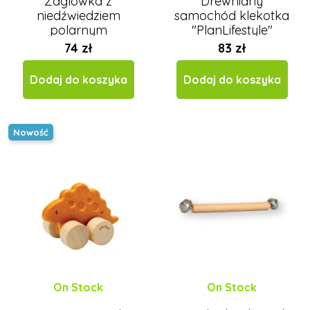
Żaglówka z
Drewniany
niedźwiedziem
samochód klekotka
polarnym
"PlanLifestyle"
74 zł
83 zł
Dodaj do koszyka
Dodaj do koszyka
Nowość
On Stock
On Stock