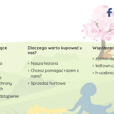
zące
Dlaczego warto kupować u
Współprac
nas?
zijememon
wa
Nasza historia
kidtown.c
Chcesz pomagać razem z
h-ucebnic
nami?
e
ochrony
Sprzedaż hurtowa
ch
dstąpienie