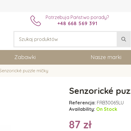
Potrzebuja Państwo porady?
+48 668 569 391
Zabawki
Nasze marki
Senzorické puzzle míčky
Senzorické puz
Referencja:
FRB30065LU
Availability:
On Stock
87 zł