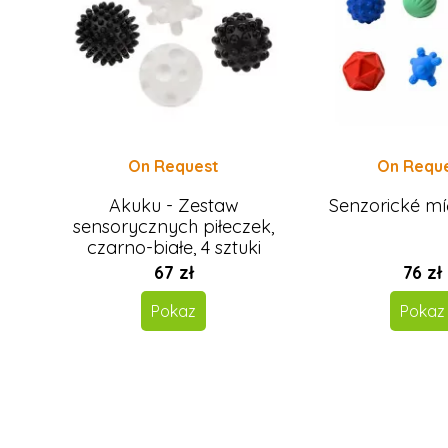
On Request
On Requ
Akuku - Zestaw
Senzorické mí
sensorycznych piłeczek,
czarno-białe, 4 sztuki
67 zł
76 zł
Pokaz
Pokaz