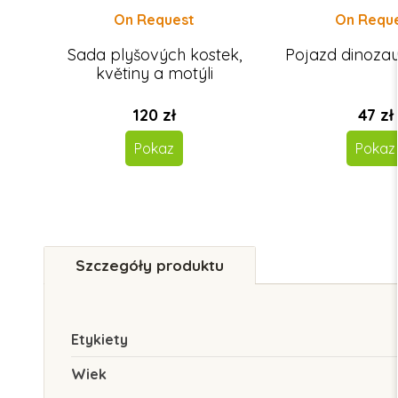
On Request
On Requ
Sada plyšových kostek,
Pojazd dinozau
květiny a motýli
120 zł
47 zł
Pokaz
Pokaz
Szczegóły produktu
Etykiety
Wiek