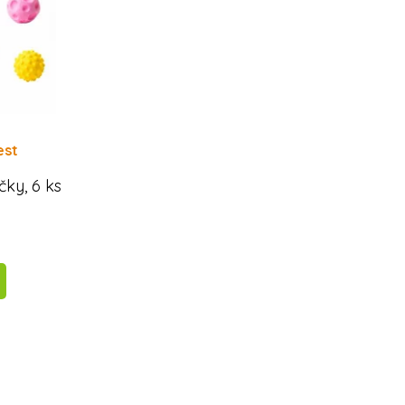
est
čky, 6 ks