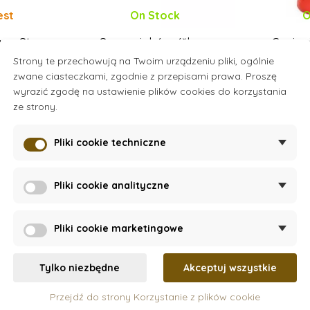
est
On Stock
O
r – Stego
Senzorické míčky s
Gąsien
texturami, 6 ks
Strony te przechowują na Twoim urządzeniu pliki, ogólnie
zwane ciasteczkami, zgodnie z przepisami prawa. Proszę
60 zł
wyrazić zgodę na ustawienie plików cookies do korzystania
ze strony.
Dodaj do koszyka
Doda
Pliki cookie techniczne
Pliki cookie analityczne
Pliki cookie marketingowe
Nowość
Tylko niezbędne
Akceptuj wszystkie
1 - 2 lata
Przejdź do strony Korzystanie z plików cookie
6 m - 1 rok