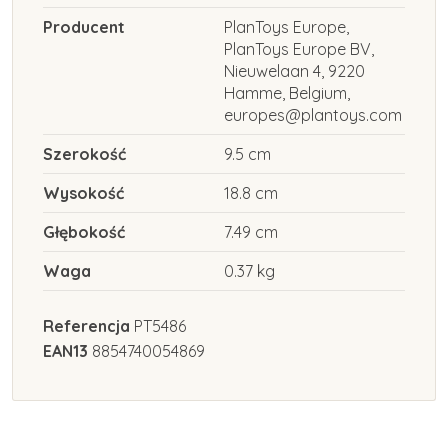
Producent
PlanToys Europe,
PlanToys Europe BV,
Nieuwelaan 4, 9220
Hamme, Belgium,
europes@plantoys.com
Szerokość
9.5 cm
Wysokość
18.8 cm
Głębokość
7.49 cm
Waga
0.37 kg
Referencja
PT5486
EAN13
8854740054869