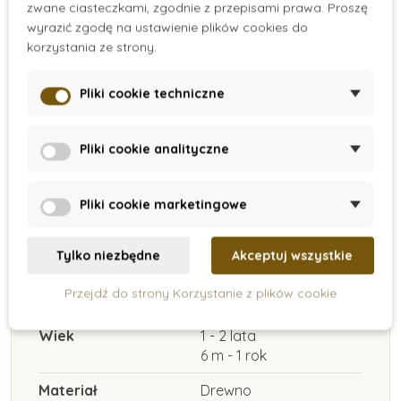
zwane ciasteczkami, zgodnie z przepisami prawa. Proszę
wyrazić zgodę na ustawienie plików cookies do
Pierścienie do
Rakieta do
korzystania ze strony.
nakładania
składania
43 zł
117 zł
Pliki cookie techniczne
Dodaj do koszyka
Dodaj do koszyka
Pliki cookie analityczne
Pliki cookie marketingowe
Tylko niezbędne
Akceptuj wszystkie
Szczegóły produktu
Przejdź do strony Korzystanie z plików cookie
Wiek
1 - 2 lata
6 m - 1 rok
Materiał
Drewno