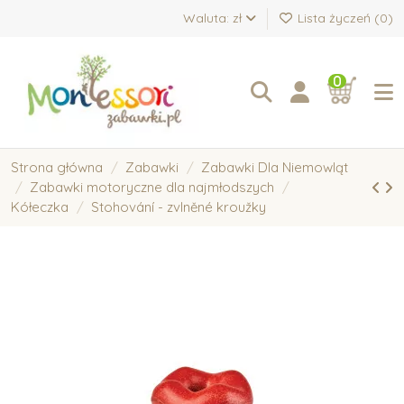
Waluta: zł
Lista życzeń (
0
)
0
Strona główna
Zabawki
Zabawki Dla Niemowląt
Zabawki motoryczne dla najmłodszych
Kółeczka
Stohování - zvlněné kroužky