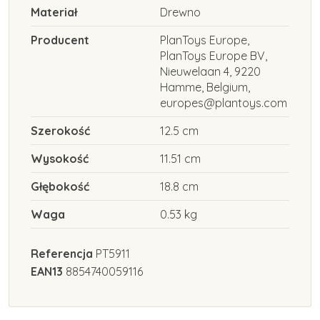
Materiał
Drewno
Producent
PlanToys Europe,
PlanToys Europe BV,
Nieuwelaan 4, 9220
Hamme, Belgium,
europes@plantoys.com
Szerokość
12.5 cm
Wysokość
11.51 cm
Głębokość
18.8 cm
Waga
0.53 kg
Referencja
PT5911
EAN13
8854740059116