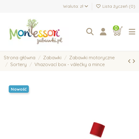
Waluta: zł
Lista życzeń (
0
)
0
Strona główna
Zabawki
Zabawki motoryczne
Sortery
Vhazovací box - válečky a mince
Nowość