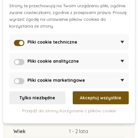
On Stock
On Stock
Strony te przechowują na Twoim urządzeniu pliki, ogólnie
zwane ciasteczkami, zgodnie z przepisami prawa. Proszę
Třídění tvarů - Ptačí
Drewniane pudełko
wyrazić zgodę na ustawienie plików cookies do
budka
dla malucha z
korzystania ze strony.
kwadratem
134 zł
72 zł
Pliki cookie techniczne
Dodaj do koszyka
Dodaj do koszyka
Pliki cookie analityczne
Pliki cookie marketingowe
Szczegóły produktu
Tylko niezbędne
Akceptuj wszystkie
Przejdź do strony Korzystanie z plików cookie
Etykiety
Nowość
Wiek
1 - 2 lata