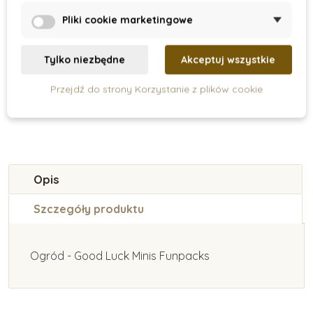
W głębinach (5 szt)
Tuba - Zagrożone
gatunki zwierząt
Pliki cookie marketingowe
169 zł
84 zł
Tylko niezbędne
Akceptuj wszystkie
Pokaz
Dodaj do koszyka
Przejdź do strony Korzystanie z plików cookie
Opis
Szczegóły produktu
Ogród - Good Luck Minis Funpacks