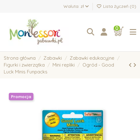
Waluta: zł
Lista życzeń (
0
)
0
Strona główna
Zabawki
Zabawki edukacyjne
Figurki i zwierzątka
Mini repliki
Ogród - Good
Luck Minis Funpacks
Promocja