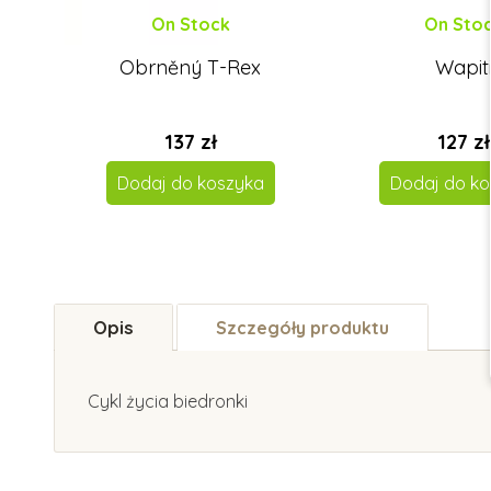
On Stock
On Sto
Obrněný T-Rex
Wapit
137 zł
127 zł
Dodaj do koszyka
Dodaj do ko
Opis
Szczegóły produktu
Cykl życia biedronki