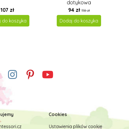
dotykowa
107 zł
94 zł
118 zł
j do koszyka
Dodaj do koszyka
ujemy
Cookies
tessori.cz
Ustawienia plików cookie