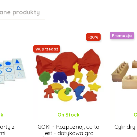
ane produkty
Promocja
-20%
Wyprzedaż
ck
On Stock
O
arty z
GOKI - Rozpoznaj, co to
Cylindry
ami
jest - dotykowa gra