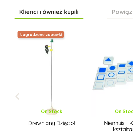
Klienci również kupili
Powiąz
Nagrodzone zabawki
On Stock
On Sto
Drewniany Dzięcioł
Nienhuis - K
kształt