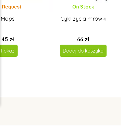
 Request
On Stock
Mops
Cykl życia mrówki
T
45 zł
66 zł
Pokaz
Dodaj do koszyka