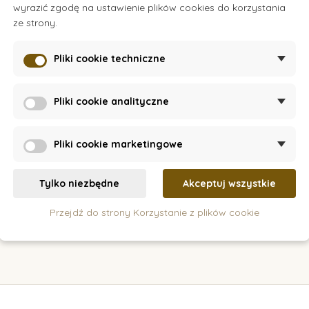
wyrazić zgodę na ustawienie plików cookies do korzystania
ck
On Stock
On
ze strony.
i
Estemmenosuchus
Pliki cookie techniczne
68 zł
Pliki cookie analityczne
szyka
Dodaj do koszyka
Pliki cookie marketingowe
Tylko niezbędne
Akceptuj wszystkie
Przejdź do strony Korzystanie z plików cookie