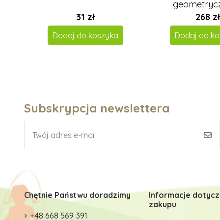
geometryc
31 zł
268 zł
Dodaj do koszyka
Dodaj do ko
Subskrypcja newslettera
Chętnie Państwu doradzimy
Informacje dotyc
zakupu
+48 668 569 391