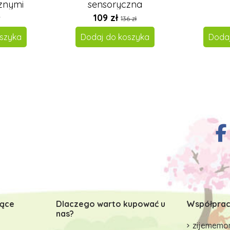
znymi
sensoryczna
109 zł
136 zł
szyka
Dodaj do koszyka
Doda
zące
Dlaczego warto kupować u
Współprac
nas?
zijememon