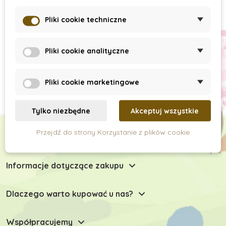
Subskrypcja newslettera
Pliki cookie techniczne
Pliki cookie analityczne
Pliki cookie marketingowe
Tylko niezbędne
Akceptuj wszystkie
Przejdź do strony Korzystanie z plików cookie
Chętnie Państwu doradzimy
Informacje dotyczące zakupu
Dlaczego warto kupować u nas?
Współpracujemy