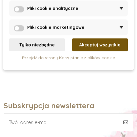
On Stock
On Stock
Pliki cookie analityczne
Box na výrobu bublin
Plażowy plecak z
foremkami
Pliki cookie marketingowe
74 zł
70 zł
Tylko niezbędne
Akceptuj wszystkie
Dodaj do koszyka
Dodaj do koszyka
Przejdź do strony Korzystanie z plików cookie
Subskrypcja newslettera