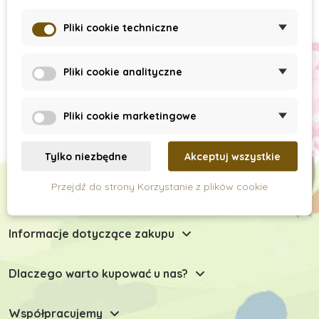
Subskrypcja newslettera
Pliki cookie techniczne
Pliki cookie analityczne
Pliki cookie marketingowe
Tylko niezbędne
Akceptuj wszystkie
Przejdź do strony Korzystanie z plików cookie
Chętnie Państwu doradzimy
Informacje dotyczące zakupu
Dlaczego warto kupować u nas?
Współpracujemy