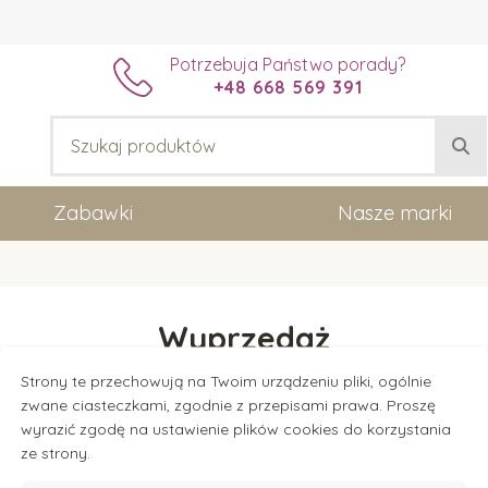
Potrzebuja Państwo porady?
+48 668 569 391
Zabawki
Nasze marki
Wyprzedaż
Strony te przechowują na Twoim urządzeniu pliki, ogólnie
zwane ciasteczkami, zgodnie z przepisami prawa. Proszę
ry i pomoce w ekskluzywnych cenach. Nie przegap TOP prod
wyrazić zgodę na ustawienie plików cookies do korzystania
ze strony.