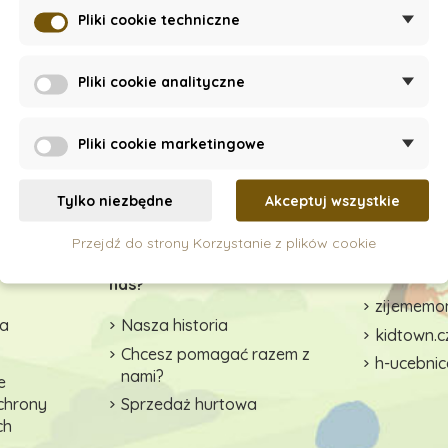
Pliki cookie techniczne
Pliki cookie analityczne
Pliki cookie marketingowe
Tylko niezbędne
Akceptuj wszystkie
Przejdź do strony Korzystanie z plików cookie
zące
Dlaczego warto kupować u
Współprac
nas?
zijememon
wa
Nasza historia
kidtown.c
Chcesz pomagać razem z
h-ucebnic
nami?
e
ochrony
Sprzedaż hurtowa
ch