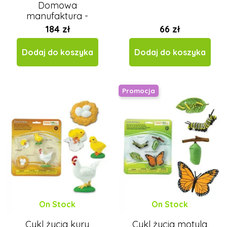
Domowa
manufaktura -
kąpielowe kule
184 zł
66 zł
Dodaj do koszyka
Dodaj do koszyka
Promocja
On Stock
On Stock
Cykl życia kury
Cykl życia motyla