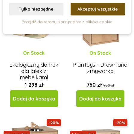
Tylko niezbędne
Akceptuj wszystkie
Przejdź do strony Korzystanie z plików cookie
On Stock
On Stock
Ekologiczny domek
PlanToys - Drewniana
dla lalek z
zmywarka
mebelkami
1 298 zł
760 zł
950 zł
Dodaj do koszyka
Dodaj do koszyka
-20%
-20%