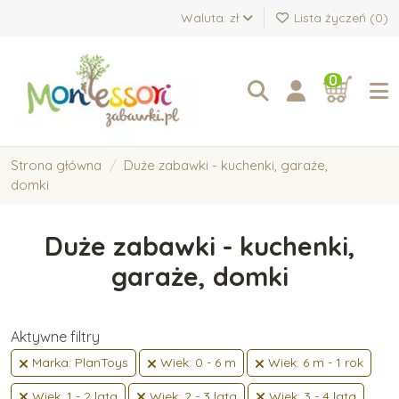
Waluta: zł
Lista życzeń (
0
)
0
Strona główna
Duże zabawki - kuchenki, garaże,
domki
Duże zabawki - kuchenki,
garaże, domki
Aktywne filtry
Marka: PlanToys
Wiek: 0 - 6 m
Wiek: 6 m - 1 rok
Wiek: 1 - 2 lata
Wiek: 2 - 3 lata
Wiek: 3 - 4 lata