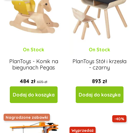
On Stock
On Stock
PlanToys - Konik na
PlanToys Stół i krzesła
biegunach Pegas
- czarny
484 zł
893 zł
605 zł
Dodaj do koszyka
Dodaj do koszyka
Nagrodzone zabawki
-40%
Wyprzedaż