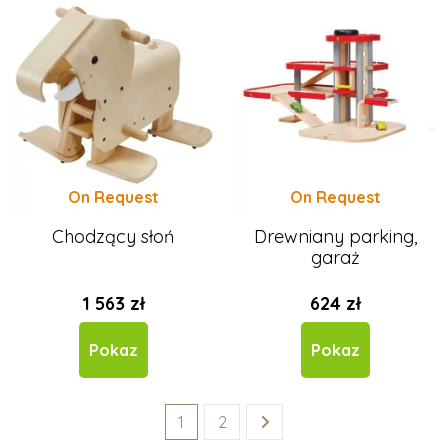
On Request
On Request
Chodzący słoń
Drewniany parking,
garaż
1 563 zł
624 zł
Pokaz
Pokaz
1
2