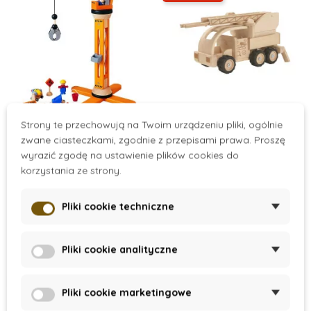
On Stock
On Stock
Strony te przechowują na Twoim urządzeniu pliki, ogólnie
zwane ciasteczkami, zgodnie z przepisami prawa. Proszę
Drewniany dźwig
Wóz strażacki
wyrazić zgodę na ustawienie plików cookies do
(specjalna edycja)
korzystania ze strony.
447 zł
382 zł
637 zł
Pliki cookie techniczne
Dodaj do koszyka
Dodaj do koszyka
Pliki cookie analityczne
Nagrodzone zabawki
-20%
Pliki cookie marketingowe
Wyprzedaż