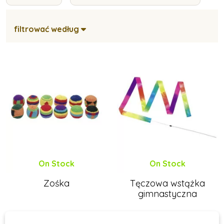
filtrować według
On Stock
On Stock
Zośka
Tęczowa wstążka
gimnastyczna
10 zł
22 zł