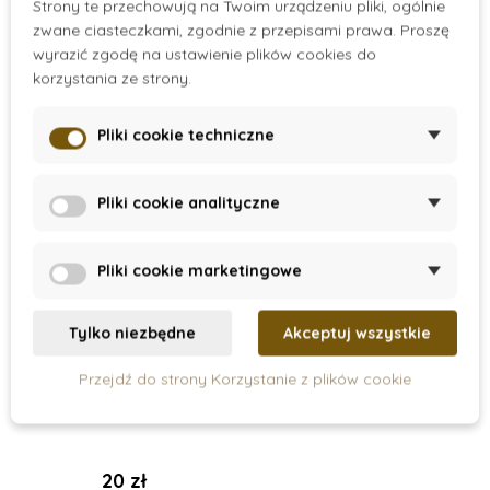
Strony te przechowują na Twoim urządzeniu pliki, ogólnie
zwane ciasteczkami, zgodnie z przepisami prawa. Proszę
Dodaj do koszyka
Dodaj do koszyka
wyrazić zgodę na ustawienie plików cookies do
korzystania ze strony.
Pliki cookie techniczne
Pliki cookie analityczne
Pliki cookie marketingowe
Tylko niezbędne
Akceptuj wszystkie
On Stock
Przejdź do strony Korzystanie z plików cookie
Guma do skakania
20 zł