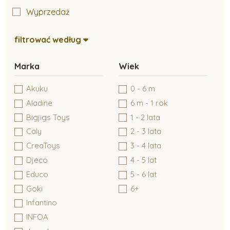
Kreatywne tworzenie
Wyprzedaż
filtrować według
Zabawki typu Montessori
Marka
Wiek
Zabawki dla niemowlaków
Akuku
0 - 6 m
Aladine
6 m - 1 rok
Bigjigs Toys
1 - 2 lata
Zabawki do 6 miesiąca
Caly
2 - 3 lata
CreaToys
3 - 4 lata
Djeco
4 - 5 lat
Zabawki dla dzieci do 1 roku
Educo
5 - 6 lat
Goki
6+
Infantino
INFOA