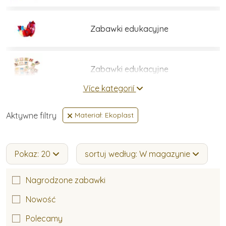
Zabawki edukacyjne
Zabawki edukacyjne
Více kategorií
Zestawy do budowania
Aktywne filtry
Materiał: Ekoplast
Gry i łamigłówki
Pokaz: 20
sortuj według: W magazynie
Nagrodzone zabawki
Umiejętności praktyczne
Nowość
Polecamy