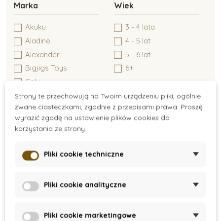
Marka
Wiek
Kreatywne tworzenie
Akuku
3 - 4 lata
Aladine
4 - 5 lat
Alexander
5 - 6 lat
Zabawki typu Montessori
Bigjigs Toys
6+
Caly
Castorland
Strony te przechowują na Twoim urządzeniu pliki, ogólnie
Zabawki dla niemowlaków
zwane ciasteczkami, zgodnie z przepisami prawa. Proszę
CreaToys
wyrazić zgodę na ustawienie plików cookies do
CUBIKA
korzystania ze strony.
Detoa
Zabawki do 6 miesiąca
Djeco
Pliki cookie techniczne
Duhová kočka
Dvě děti
Zabawki dla dzieci do 1 roku
Materiał
Pliki cookie analityczne
Educo
Tekstyl
Goki
Pliki cookie marketingowe
Grafix