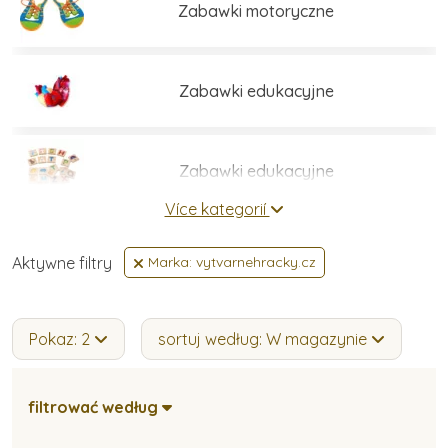
Zabawki motoryczne
Zabawki edukacyjne
Zabawki edukacyjne
Více kategorií
Zestawy do budowania
Aktywne filtry
Marka: vytvarnehracky.cz
Gry i łamigłówki
Pokaz: 2
sortuj według: W magazynie
filtrować według
Umiejętności praktyczne