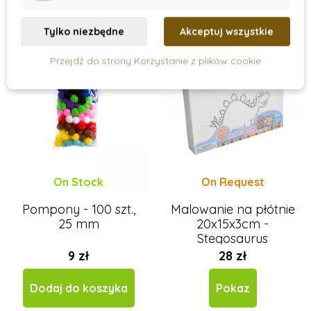
Heimess
Tylko niezbędne
Akceptuj wszystkie
HOLZTIGER
Infantino
Przejdź do strony Korzystanie z plików cookie
INFOA
Janod
Kid O
Learning Resources
Little Dutch
Lucy & Leo
On Stock
On Request
LUDI
Pompony - 100 szt.,
Malowanie na płótnie
Mandaly pro děti
25 mm
20x15x3cm -
MontessoriHracky.cz
Stegosaurus
Moulin Roty
9 zł
28 zł
Moyo Montessori
MyMoo
Dodaj do koszyka
Pokaz
Nienhuis Montessori