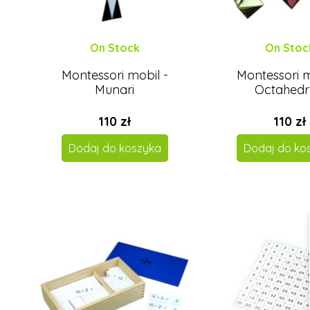
On Stock
On Stoc
Montessori mobil -
Montessori m
Munari
Octahed
110 zł
110 zł
Dodaj do koszyka
Dodaj do ko