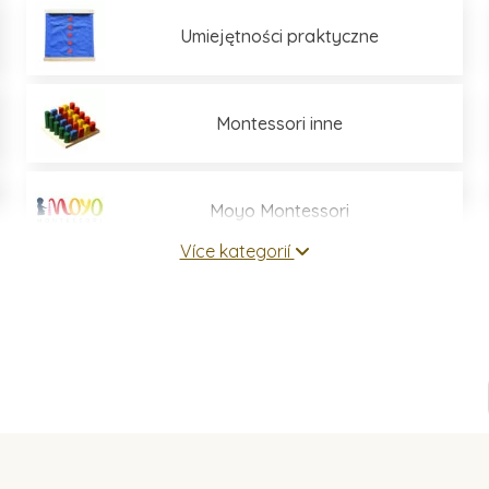
Umiejętności praktyczne
Montessori inne
Moyo Montessori
Více kategorií
Montessori wyposażenie