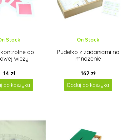
On Stock
On Stock
 kontrolne do
Pudełko z zadaniami na
owej wieży
mnożenie
14 zł
162 zł
j do koszyka
Dodaj do koszyka