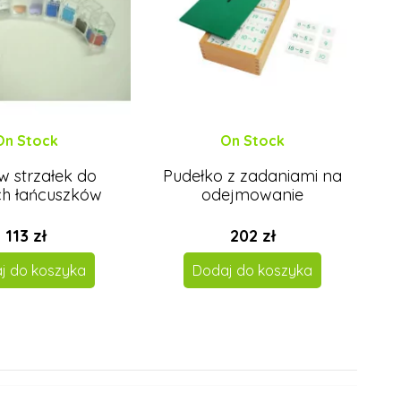
On Stock
On Stock
w strzałek do
Pudełko z zadaniami na
ch łańcuszków
odejmowanie
113 zł
202 zł
j do koszyka
Dodaj do koszyka