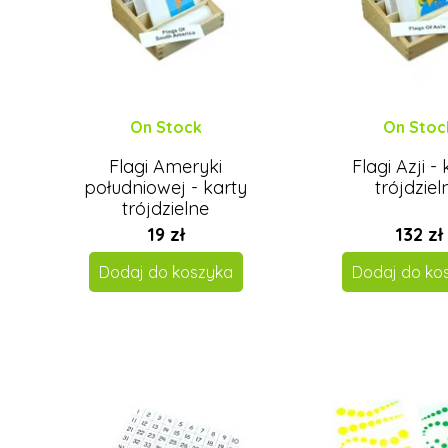
On Stock
On Stoc
Flagi Ameryki
Flagi Azji -
południowej - karty
trójdziel
trójdzielne
19 zł
132 zł
Dodaj do koszyka
Dodaj do ko