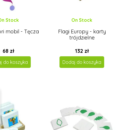
On Stock
On Stock
ri mobil - Tęcza
Flagi Europy - karty
trójdzielne
68 zł
132 zł
j do koszyka
Dodaj do koszyka