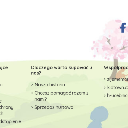
zące
Dlaczego warto kupować u
Współprac
nas?
zijememon
wa
Nasza historia
kidtown.c
Chcesz pomagać razem z
h-ucebnic
nami?
e
ochrony
Sprzedaż hurtowa
ch
dstąpienie