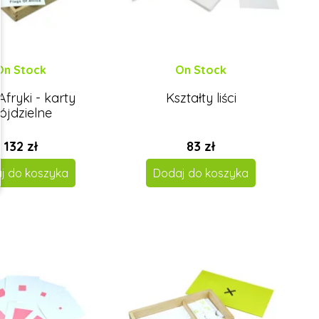
On Stock
On Stock
Afryki - karty
Kształty liści
rójdzielne
132 zł
83 zł
j do koszyka
Dodaj do koszyka