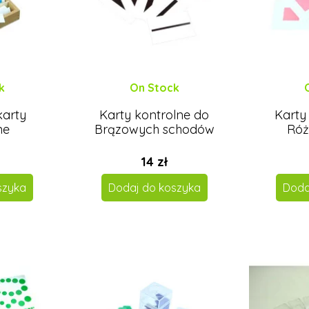
k
On Stock
 karty
Karty kontrolne do
Karty
ne
Brązowych schodów
Róż
14 zł
szyka
Dodaj do koszyka
Doda