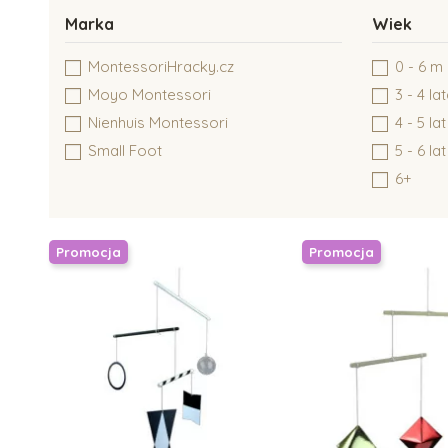
Marka
Wiek
MontessoriHracky.cz
0 - 6 m
Moyo Montessori
3 - 4 la
Nienhuis Montessori
4 - 5 lat
Small Foot
5 - 6 lat
6+
Promocja
Promocja