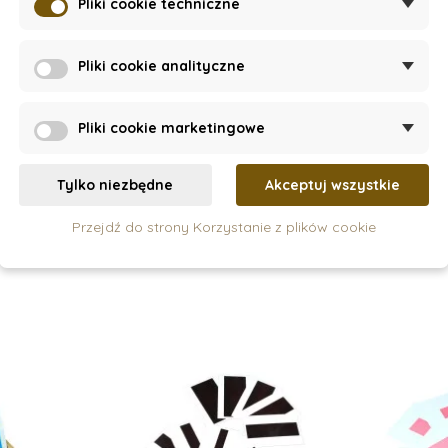
Pliki cookie techniczne
Pliki cookie analityczne
k
On Stock
Pliki cookie marketingowe
olna do
Flagi Australii - karty
Flagi 
gorasa
trójdzielne
t
Tylko niezbędne
Akceptuj wszystkie
132 zł
Przejdź do strony Korzystanie z plików cookie
szyka
Dodaj do koszyka
Doda