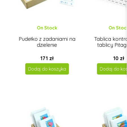
On Stock
On Stoc
Pudełko z zadaniami na
Tablica kontr
dzielenie
tablicy Pita
171 zł
10 zł
Dodaj do koszyka
Dodaj do ko