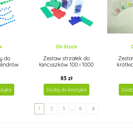
k
On Stock
y do
Zestaw strzałek do
Zesta
lindrów
łańcuszków 100 i 1000
krótki
83 zł
szyka
Dodaj do koszyka
Doda
1
2
3
…
8