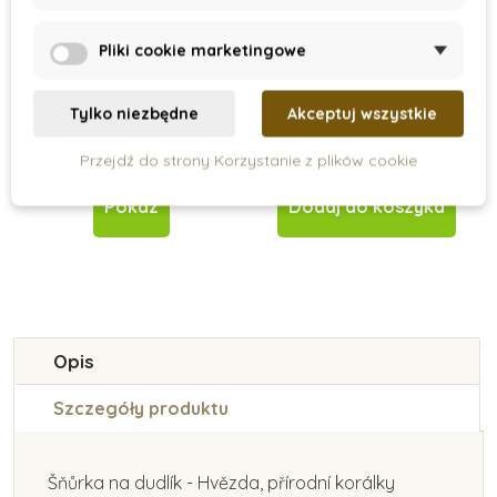
On Request
On Stock
Pliki cookie marketingowe
Interaktywny
Montessori mobil -
kwiatek
Tancerze
Tylko niezbędne
Akceptuj wszystkie
110 zł
110 zł
Przejdź do strony Korzystanie z plików cookie
Pokaz
Dodaj do koszyka
Opis
Szczegóły produktu
Šňůrka na dudlík - Hvězda, přírodní korálky