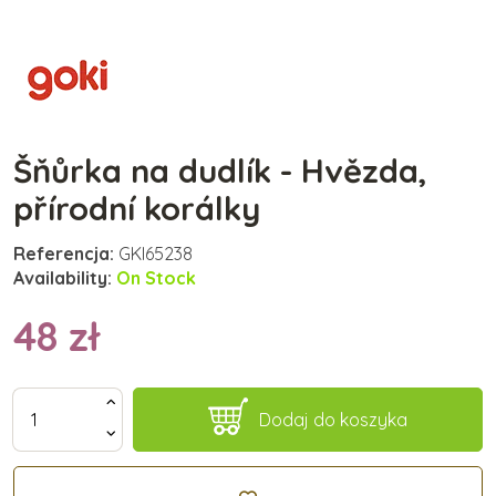
Šňůrka na dudlík - Hvězda,
přírodní korálky
Referencja:
GKI65238
Availability:
On Stock
48 zł
Dodaj do koszyka