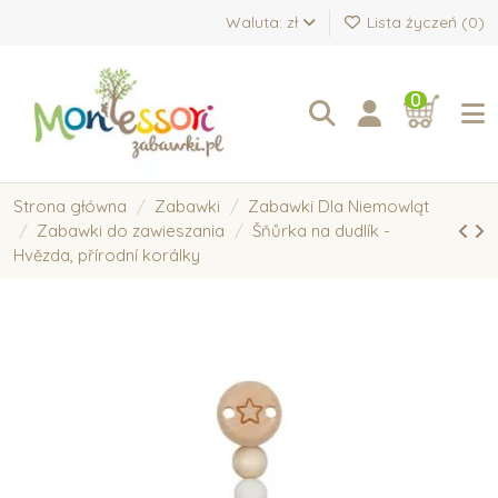
Waluta: zł
Lista życzeń (
0
)
0
Strona główna
Zabawki
Zabawki Dla Niemowląt
Zabawki do zawieszania
Šňůrka na dudlík -
Hvězda, přírodní korálky