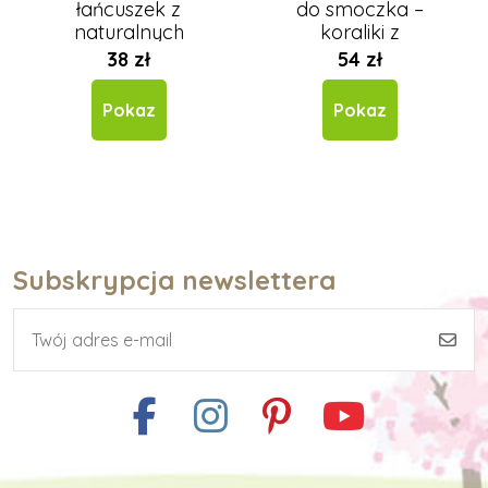
łańcuszek z
do smoczka –
naturalnych
koraliki z
drewnianych
serduszkiem,
38 zł
54 zł
koralików
różowy
Pokaz
Pokaz
Subskrypcja newslettera