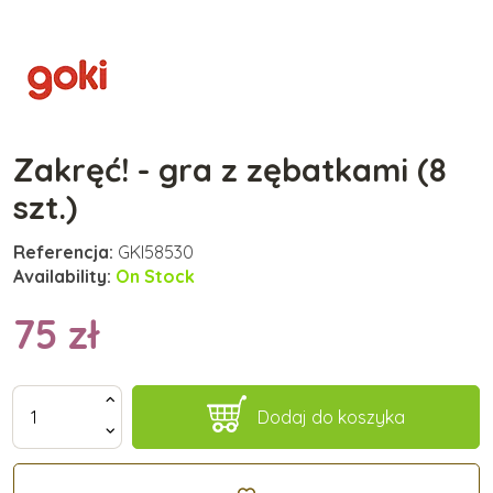
Zakręć! - gra z zębatkami (8
szt.)
Referencja:
GKI58530
Availability:
On Stock
75 zł
Dodaj do koszyka