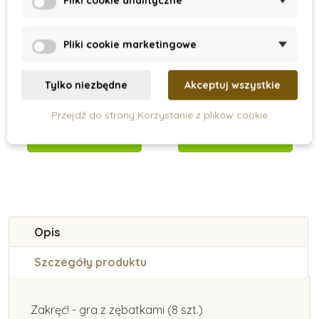
Pliki cookie analityczne
On Stock
On Stock
Pliki cookie marketingowe
Plansza z figurami
Stohování - medvěd
geometrycznymi
Tylko niezbędne
Akceptuj wszystkie
136 zł
97 zł
Przejdź do strony Korzystanie z plików cookie
Dodaj do koszyka
Dodaj do koszyka
Opis
Szczegóły produktu
Zakręć! - gra z zębatkami (8 szt.)