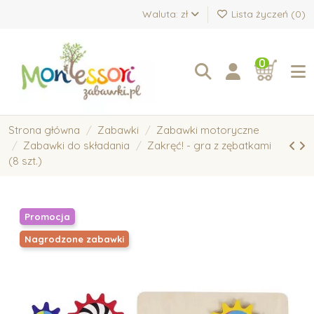
Waluta: zł
Lista życzeń (
0
)
0
Strona główna
Zabawki
Zabawki motoryczne
Zabawki do składania
Zakręć! - gra z zębatkami
(8 szt.)
Promocja
Nagrodzone zabawki