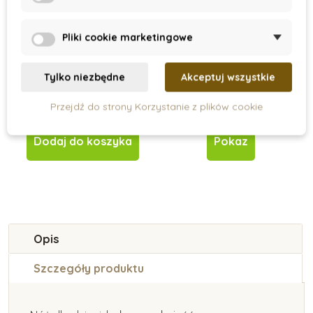
On Stock
On Request
Pliki cookie marketingowe
Nůž na vyřezávání
Fartuszek ochronny
dla dzieci
Tylko niezbędne
Akceptuj wszystkie
Przejdź do strony Korzystanie z plików cookie
123 zł
51 zł
Dodaj do koszyka
Pokaz
Opis
Szczegóły produktu