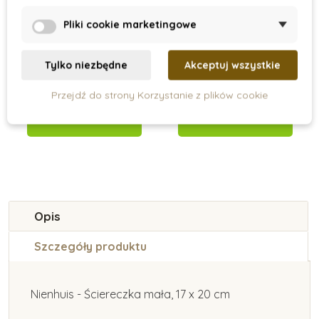
On Stock
On Stock
Pliki cookie marketingowe
Nienhuis - Mini
Sada čerstvé
spinacze (klamerki)
zeleniny, sada C
do bielizny 2,5 cm
Tylko niezbędne
Akceptuj wszystkie
224 zł
95 zł
Przejdź do strony Korzystanie z plików cookie
Dodaj do koszyka
Dodaj do koszyka
Opis
Szczegóły produktu
Nienhuis - Ściereczka mała, 17 x 20 cm