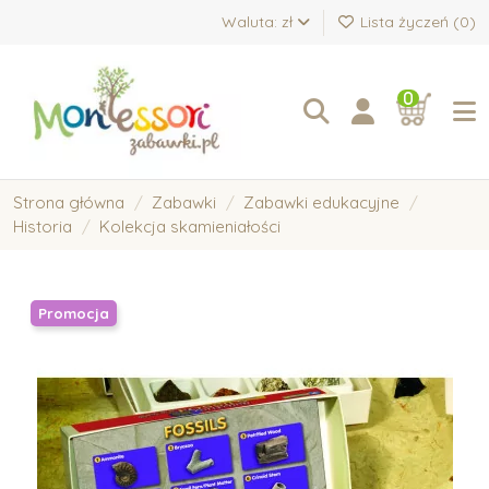
Waluta: zł
Lista życzeń (
0
)
0
Strona główna
Zabawki
Zabawki edukacyjne
Historia
Kolekcja skamieniałości
Promocja