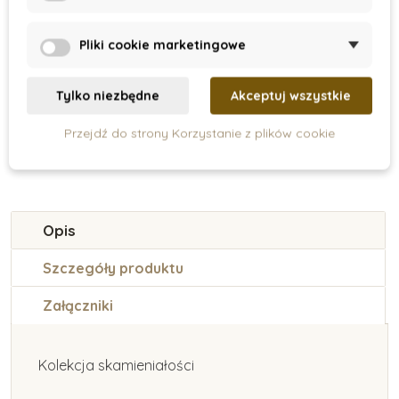
Pierzasty
Vagaceratops
Velociraptor
Pliki cookie marketingowe
90 zł
56 zł
Tylko niezbędne
Akceptuj wszystkie
Dodaj do koszyka
Pokaz
Przejdź do strony Korzystanie z plików cookie
Opis
Szczegóły produktu
Załączniki
Kolekcja skamieniałości