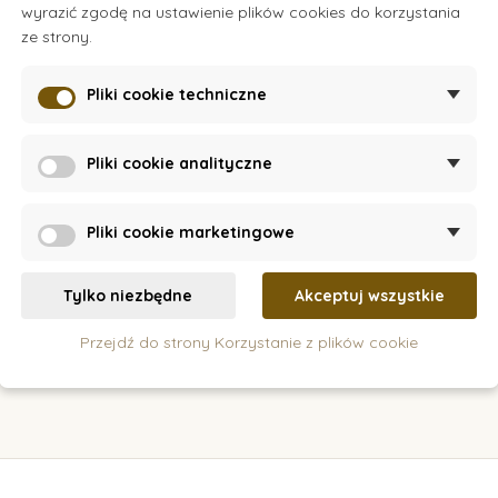
wyrazić zgodę na ustawienie plików cookies do korzystania
ck
On Stock
O
ze strony.
ources -
Zestaw lekarski
Dok
emping
Pliki cookie techniczne
279 zł
0 zł
Pliki cookie analityczne
szyka
Dodaj do koszyka
Doda
Pliki cookie marketingowe
Tylko niezbędne
Akceptuj wszystkie
Przejdź do strony Korzystanie z plików cookie