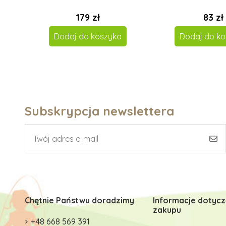
179 zł
83 zł
Dodaj do koszyka
Dodaj do ko
Subskrypcja newslettera
Chętnie Państwu doradzimy
Informacje dotyc
zakupu
+48 668 569 391