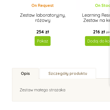
On Request
On Sto
Zestaw laboratoryjny,
Learning Res
różowy
Zestaw na k
254 zł
216 zł
27
Pokaz
Dodaj do ko
Opis
Szczegóły produktu
Zestaw małego strażaka