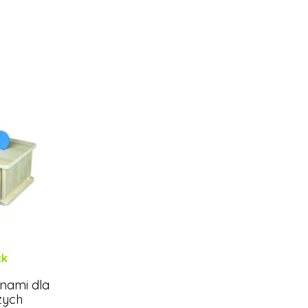
ck
onami dla
zych