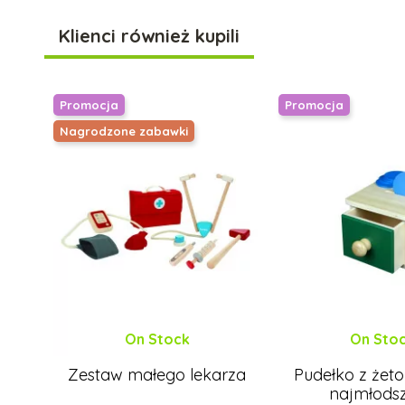
Klienci również kupili
Promocja
Promocja
Nagrodzone zabawki
On Stock
On Sto
Zestaw małego lekarza
Pudełko z żet
najmłods