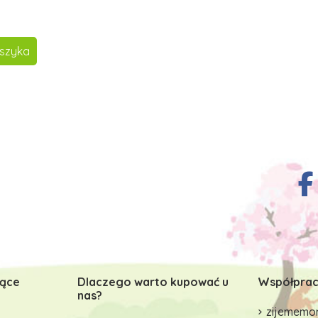
szyka
zące
Dlaczego warto kupować u
Współprac
nas?
zijememon