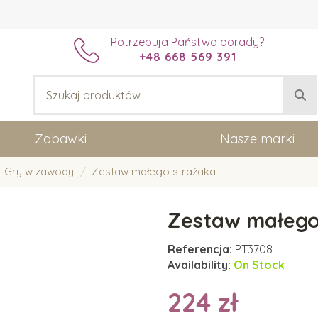
Potrzebuja Państwo porady?
+48 668 569 391
Zabawki
Nasze marki
Gry w zawody
Zestaw małego strażaka
Zestaw małego
Referencja:
PT3708
Availability:
On Stock
224 zł