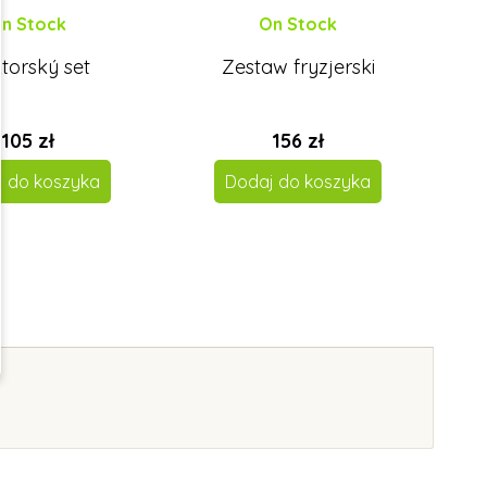
n Stock
On Stock
torský set
Zestaw fryzjerski
D
105 zł
156 zł
j do koszyka
Dodaj do koszyka