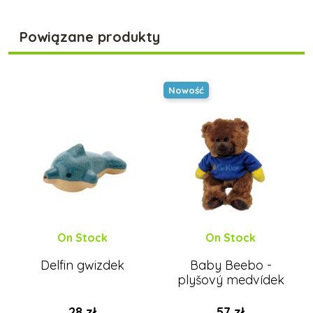
Powiązane produkty
Nowość
On Stock
On Stock
Delfin gwizdek
Baby Beebo -
plyšový medvídek
28 zł
57 zł