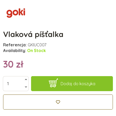
Vlaková píšťalka
Referencja:
GKIUC007
Availability:
On Stock
30 zł
Dodaj do koszyka