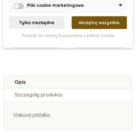
Owoce z deską do
Zestaw do golenia
Pliki cookie marketingowe
krojenia
Tylko niezbędne
Akceptuj wszystkie
136 zł
116 zł
193 zł
Przejdź do strony Korzystanie z plików cookie
Dodaj do koszyka
Dodaj do koszyka
Opis
Szczegóły produktu
Vlaková píšťalka