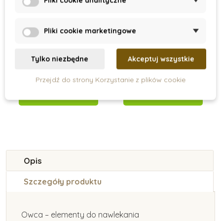
Pliki cookie analityczne
On Stock
On Stock
Pliki cookie marketingowe
Toys for life -
Balansujące pieńki,
Kolíčková mozaika
gra zręcznościowa
Tylko niezbędne
Akceptuj wszystkie
162 zł
49 zł
99 zł
Przejdź do strony Korzystanie z plików cookie
Dodaj do koszyka
Dodaj do koszyka
Opis
Szczegóły produktu
Owca – elementy do nawlekania