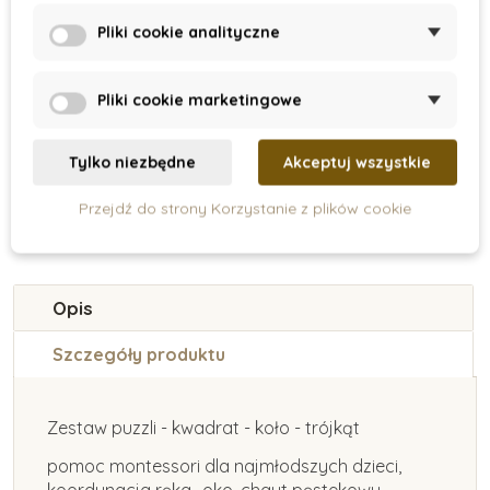
Nienhuis -
Nienhuis - Sześciany
Pliki cookie analityczne
Drewniana kasetka
do nakładania
z tacką
Pliki cookie marketingowe
437 zł
265 zł
Dodaj do koszyka
Dodaj do koszyka
Tylko niezbędne
Akceptuj wszystkie
Przejdź do strony Korzystanie z plików cookie
Opis
Szczegóły produktu
Zestaw puzzli - kwadrat - koło - trójkąt
pomoc montessori dla najmłodszych dzieci,
koordynacja ręka- oko, chqyt pęstekowy,