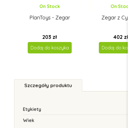
On Stock
On Sto
PlanToys - Zegar
Zegar z Cy
203 zł
402 z
Dodaj do koszyka
Dodaj do ko
Szczegóły produktu
Etykiety
Wiek