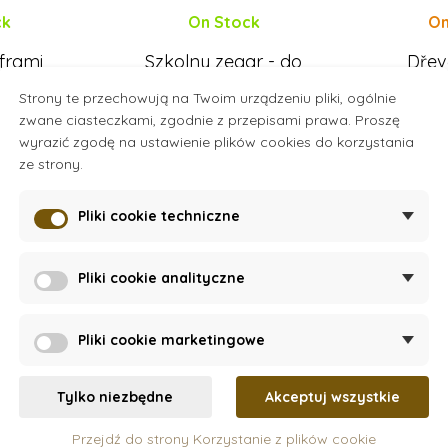
ck
On Stock
On
frami
Szkolny zegar - do
Dřev
rysowania i zmazywania
Strony te przechowują na Twoim urządzeniu pliki, ogólnie
- zestaw 10 sztuk
zwane ciasteczkami, zgodnie z przepisami prawa. Proszę
ł
47 zł
wyrazić zgodę na ustawienie plików cookies do korzystania
ze strony.
szyka
Dodaj do koszyka
Pliki cookie techniczne
Pliki cookie analityczne
Pliki cookie marketingowe
Nowość
Tylko niezbędne
Akceptuj wszystkie
3 - 4 lata
Przejdź do strony Korzystanie z plików cookie
4 - 5 lat