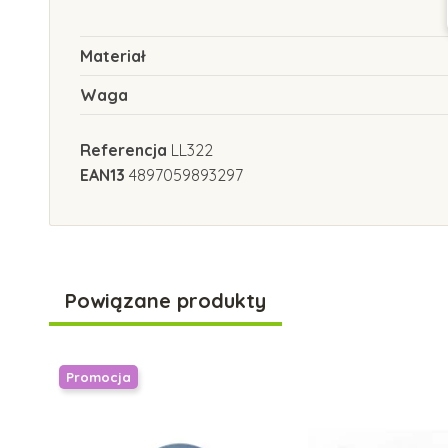
Materiał
Waga
Referencja
LL322
EAN13
4897059893297
Powiązane produkty
Promocja