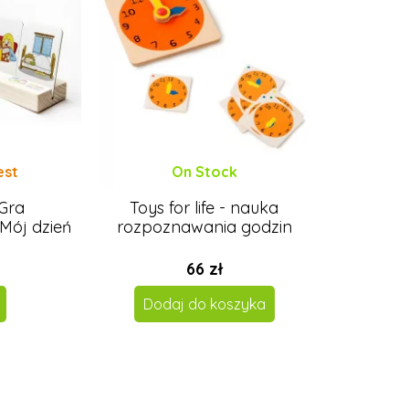
est
On Stock
 Gra
Toys for life - nauka
Mój dzień
rozpoznawania godzin
66 zł
Dodaj do koszyka