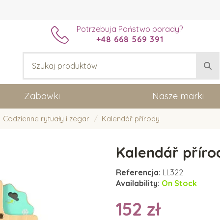
Potrzebuja Państwo porady?
+48 668 569 391
Zabawki
Nasze marki
Codzienne rytuały i zegar
Kalendář přírody
Kalendář příro
Referencja:
LL322
Availability:
On Stock
152 zł