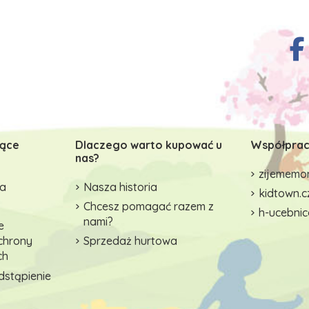
zące
Dlaczego warto kupować u
Współprac
nas?
zijememon
wa
Nasza historia
kidtown.c
Chcesz pomagać razem z
h-ucebnic
nami?
e
ochrony
Sprzedaż hurtowa
ch
dstąpienie