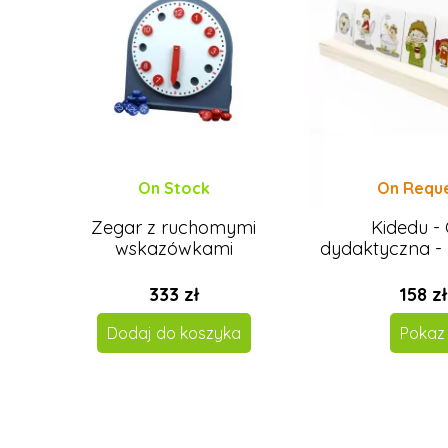
On Stock
On Requ
Zegar z ruchomymi
Kidedu -
wskazówkami
dydaktyczna - 
333 zł
158 zł
Dodaj do koszyka
Pokaz