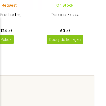
 Request
On Stock
ěné hodiny
Domino - czas
124 zł
60 zł
Pokaz
Dodaj do koszyka