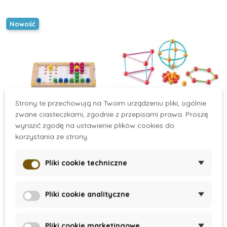
Nowość
Strony te przechowują na Twoim urządzeniu pliki, ogólnie
zwane ciasteczkami, zgodnie z przepisami prawa. Proszę
wyrazić zgodę na ustawienie plików cookies do
korzystania ze strony.
On Stock
On Stock
Toys for life -
Stavebnice -
Pliki cookie techniczne
Kolíčková mozaika
Geometrické tvary
162 zł
240 zł
Pliki cookie analityczne
Dodaj do koszyka
Dodaj do koszyka
Pliki cookie marketingowe