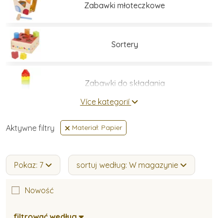
Zabawki młoteczkowe
Sortery
Zabawki do składania
Více kategorií
Zabawki do przewlekania
Aktywne filtry
Materiał: Papier
Zabawki balansujące
Pokaz: 7
sortuj według: W magazynie
Nowość
Zabawki do małej motoryki
filtrować według