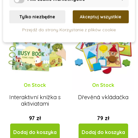
Nowość
Nowość
Tylko niezbędne
Akceptuj wszystkie
Przejdź do strony Korzystanie z plików cookie
On Stock
On Stock
Interaktivní knížka s
Dřevěná vkládačka
aktiviatami
97 zł
79 zł
Dodaj do koszyka
Dodaj do koszyka