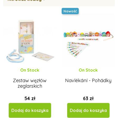
Zabawki motoryczne do 1 roku
Nowość
Zabawki motoryczne od 2 lat
Zabawki motoryczne od 3 lat
On Stock
On Stock
Drewniane zabawki motoryczne
Zestaw węzłów
Navlékání - Pohádky
żeglarskich
54 zł
63 zł
Dodaj do koszyka
Dodaj do koszyka