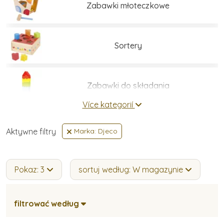
Zabawki młoteczkowe
Sortery
Zabawki do składania
Více kategorií
Zabawki do przewlekania
Aktywne filtry
Marka: Djeco
Zabawki balansujące
Pokaz: 3
sortuj według: W magazynie
filtrować według
Zabawki do małej motoryki