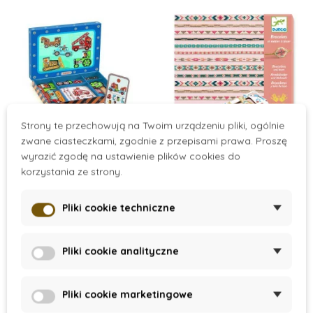
Zabawki motoryczne do 1 roku
Zabawki motoryczne od 2 lat
Strony te przechowują na Twoim urządzeniu pliki, ogólnie
zwane ciasteczkami, zgodnie z przepisami prawa. Proszę
Zabawki motoryczne od 3 lat
wyrazić zgodę na ustawienie plików cookies do
On Stock
On Stock
korzystania ze strony.
Wbijanka Auta -
Zestaw do robienia
Drewniane zabawki motoryczne
zestaw
biżuterii - perłowe
Pliki cookie techniczne
bransoletki
156 zł
101 zł
Pliki cookie analityczne
Dodaj do koszyka
Dodaj do koszyka
Pliki cookie marketingowe