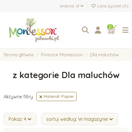
Waluta: zł
Lista życzeń (
0
)
0
Strona główna
Pomoce Montessori
Dla maluchów
z kategorie Dla maluchów
Aktywne filtry
Materiał: Papier
Pokaz: 4
sortuj według: W magazynie