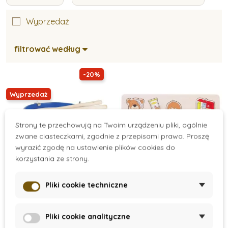
Wyprzedaż
filtrować według
-20%
Wyprzedaż
Strony te przechowują na Twoim urządzeniu pliki, ogólnie
zwane ciasteczkami, zgodnie z przepisami prawa. Proszę
wyrazić zgodę na ustawienie plików cookies do
korzystania ze strony.
Pliki cookie techniczne
On Stock
On Request
GOKI - Kolorowy
GOKI - Drewniana
bębenek
układanka u lekarza
Pliki cookie analityczne