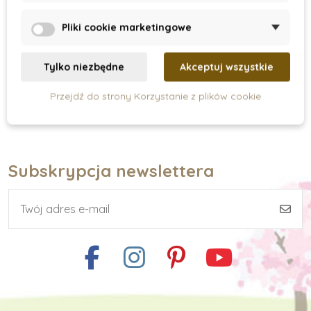
152 zł
65 zł
190 zł
Pliki cookie marketingowe
Dodaj do koszyka
Pokaz
Tylko niezbędne
Akceptuj wszystkie
Przejdź do strony Korzystanie z plików cookie
Subskrypcja newslettera