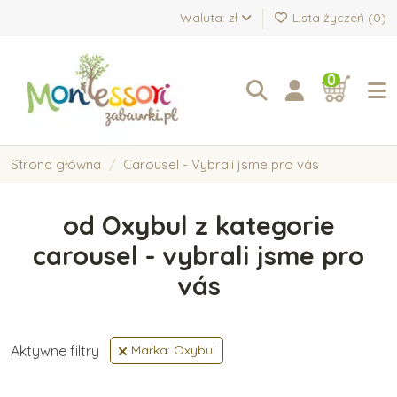
Waluta: zł
Lista życzeń (
0
)
0
Strona główna
Carousel - Vybrali jsme pro vás
od Oxybul z kategorie
carousel - vybrali jsme pro
vás
Aktywne filtry
Marka: Oxybul