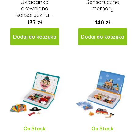
Układanka
Sensoryczne
MyMoo
drewniana
memory
Nienhuis Montessori
sensoryczna -
NoulyToys
Kształty i dźwięki
137 zł
140 zł
Opinel
Oxybul
Dodaj do koszyka
Dodaj do koszyka
Petit Boum
PlanToys
Poketo
Royal Langnickel
Safari Ltd.
Sentosphere
Small Foot
Taf Toys
Toys for Life
Viga
On Stock
On Stock
Voltik