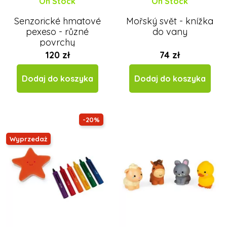
On Stock
On Stock
Senzorické hmatové
Mořský svět - knížka
pexeso - různé
do vany
povrchy
120 zł
74 zł
Dodaj do koszyka
Dodaj do koszyka
-20%
Wyprzedaż