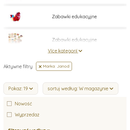
Zabawki edukacyjne
Zabawki edukacyjne
Více kategorií
Zestawy do budowania
Aktywne filtry
Marka: Janod
Gry i łamigłówki
Pokaz: 19
sortuj według: W magazynie
Nowość
Umiejętności praktyczne
Wyprzedaż