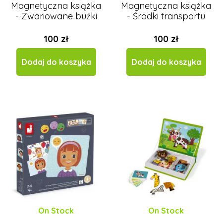
vytvarnehracky.cz
Magnetyczna książka
Magnetyczna książka
- Zwariowane buźki
- Środki transportu
Černá na bílé
100 zł
100 zł
Dodaj do koszyka
Dodaj do koszyka
On Stock
On Stock