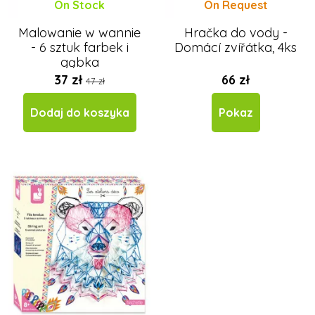
On Stock
On Request
Malowanie w wannie
Hračka do vody -
- 6 sztuk farbek i
Domácí zvířátka, 4ks
gąbka
37 zł
66 zł
47 zł
Dodaj do koszyka
Pokaz