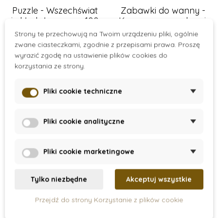
Puzzle - Wszechświat
Zabawki do wanny -
i układ słoneczny, 100
Kosz z przyssawkami,
el.
3 piłeczki
Strony te przechowują na Twoim urządzeniu pliki, ogólnie
102 zł
64 zł
zwane ciasteczkami, zgodnie z przepisami prawa. Proszę
wyrazić zgodę na ustawienie plików cookies do
Dodaj do koszyka
Dodaj do koszyka
korzystania ze strony.
Pliki cookie techniczne
Nowość
Nowość
Pliki cookie analityczne
Pliki cookie marketingowe
Tylko niezbędne
Akceptuj wszystkie
Przejdź do strony Korzystanie z plików cookie
On Stock
On Stock