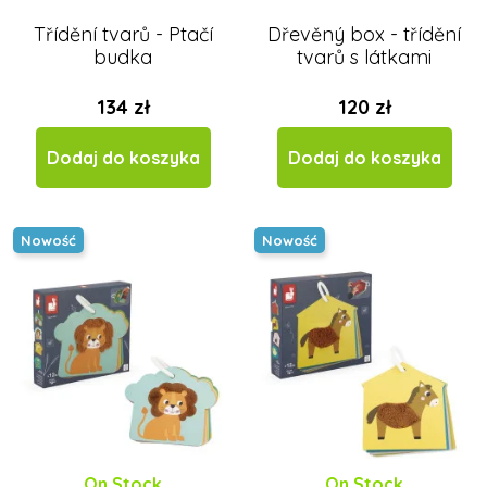
Třídění tvarů - Ptačí
Dřevěný box - třídění
budka
tvarů s látkami
134 zł
120 zł
Dodaj do koszyka
Dodaj do koszyka
Nowość
Nowość
On Stock
On Stock