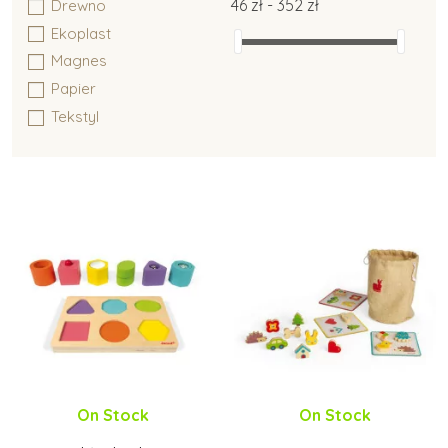
46 zł - 352 zł
Drewno
Goki
Ekoplast
Grafix
Magnes
Heimess
Papier
HOLZTIGER
Tekstyl
Infantino
INFOA
Janod
Kid O
Learning Resources
Little Dutch
Lucy & Leo
LUDI
Mandaly pro děti
MontessoriHracky.cz
Moulin Roty
On Stock
On Stock
Moyo Montessori