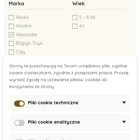
Marka
Wiek
Kreatywne tworzenie
Akuku
5 - 6 lat
Aladine
6+
Alexander
Zabawki typu Montessori
Bigjigs Toys
Caly
Castorland
Zabawki dla niemowlaków
Strony te przechowują na Twoim urządzeniu pliki, ogólnie
CreaToys
zwane ciasteczkami, zgodnie z przepisami prawa. Proszę
CUBIKA
wyrazić zgodę na ustawienie plików cookies do
Detoa
korzystania ze strony.
Zabawki do 6 miesiąca
Djeco
Pliki cookie techniczne
Duhová kočka
Dvě děti
Zabawki dla dzieci do 1 roku
Cena
Educo
Pliki cookie analityczne
18 zł - 23 zł
Goki
Grafix