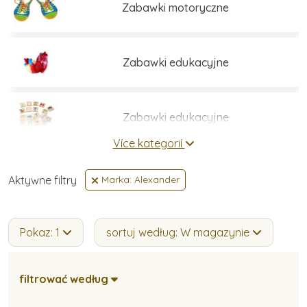
Zabawki motoryczne
Zabawki edukacyjne
Zabawki edukacyjne
Více kategorií
Zestawy do budowania
Aktywne filtry
Marka: Alexander
Gry i łamigłówki
Pokaz: 1
sortuj według: W magazynie
filtrować według
Umiejętności praktyczne