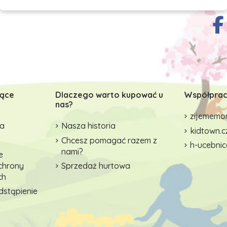
zące
Dlaczego warto kupować u
Współprac
nas?
zijememon
wa
Nasza historia
kidtown.c
Chcesz pomagać razem z
h-ucebnic
nami?
e
ochrony
Sprzedaż hurtowa
ch
dstąpienie