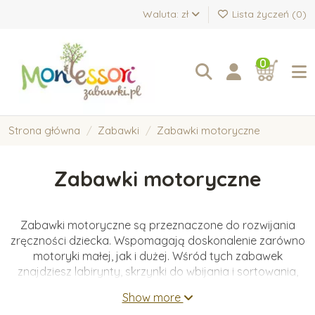
Waluta: zł
Lista życzeń (
0
)
0
Strona główna
Zabawki
Zabawki motoryczne
Zabawki motoryczne
Zabawki motoryczne są przeznaczone do rozwijania
zręczności dziecka. Wspomagają doskonalenie zarówno
motoryki małej, jak i dużej. Wśród tych zabawek
znajdziesz labirynty, skrzynki do wbijania i sortowania,
sznurowanki oraz deski balansowe.
Show more