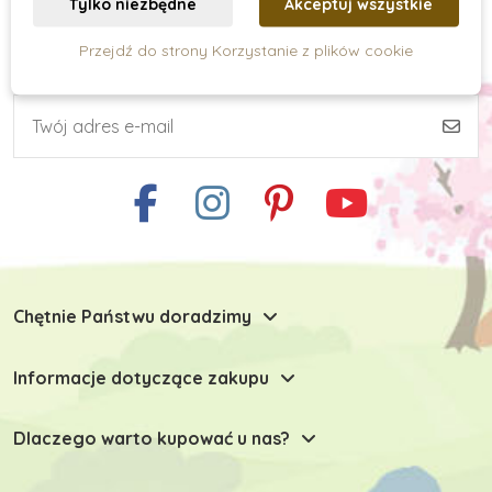
Tylko niezbędne
Akceptuj wszystkie
Przejdź do strony Korzystanie z plików cookie
Subskrypcja newslettera
Zabawki do małej motoryki
Zabawki motoryczne do 1 roku
Zabawki motoryczne od 2 lat
Chętnie Państwu doradzimy
Zabawki motoryczne od 3 lat
Informacje dotyczące zakupu
Drewniane zabawki motoryczne
Dlaczego warto kupować u nas?